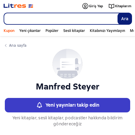
Слайдер с книгами
Giriş Yap
Kitaplarım
Ara
Kupon
Yeni çıkanlar
Popüler
Sesli kitaplar
Kitabınızı Yayımlayın
Mo
Ana sayfa
Manfred Steyer
Yeni yayınları takip edin
Yeni kitaplar, sesli kitaplar, podcastler hakkında bildirim
göndereceğiz