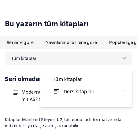
Bu yazarın tüm kitapları
Serilere göre
Yayınlanma tarihine göre
Popülerliğe 
Tüm kitaplar
Seri olmadan
Tüm kitaplar
Ders kitapları
1
Moderne Web-Anwendungen
itibaren ₺2.189,73
mit ASP.NET MVC und JavaScript
Kitaplar Manfred Steyer fb2, txt, epub, pdf formatlarında
indirilebilir ya da çevrimiçi okunabilir.