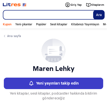
Слайдер с книгами
Giriş Yap
Kitaplarım
Ara
Kupon
Yeni çıkanlar
Popüler
Sesli kitaplar
Kitabınızı Yayımlayın
Mo
Ana sayfa
Maren Lehky
Yeni yayınları takip edin
Yeni kitaplar, sesli kitaplar, podcastler hakkında bildirim
göndereceğiz