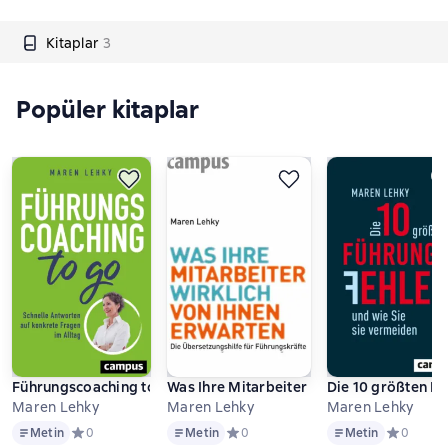
Kitaplar
3
Popüler kitaplar
Führungscoaching to go
Was Ihre Mitarbeiter wirklich von Ihnen 
Die 10 größten Fü
Maren Lehky
Maren Lehky
Maren Lehky
Metin
Metin
Metin
Metin
Средний рейтинг 0 на основе 0 оценок
0
Metin
Средний рейтинг 0 на основе 0 оцен
0
Metin
Средний р
0