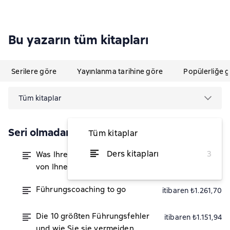
Bu yazarın tüm kitapları
Serilere göre
Yayınlanma tarihine göre
Popülerliğe 
Tüm kitaplar
Seri olmadan
Tüm kitaplar
Ders kitapları
3
Was Ihre Mitarbeiter wirklich
itibaren ₺1.481,22
von Ihnen erwarten
Führungscoaching to go
itibaren ₺1.261,70
Die 10 größten Führungsfehler
itibaren ₺1.151,94
und wie Sie sie vermeiden