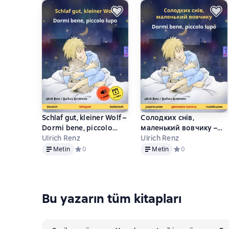
Schlaf gut, kleiner Wolf –
Солодких снів,
Dormi bene, piccolo
маленький вовчикy –
lupo (Deutsch –
Ulrich Renz
Dormi bene, piccolo
Ulrich Renz
Metin
Metin
Italienisch)
lupo (українською –
Metin
Средний рейтинг 0 на основе 0 оценок
0
Metin
Средний рейтинг 
0
італійською)
Bu yazarın tüm kitapları