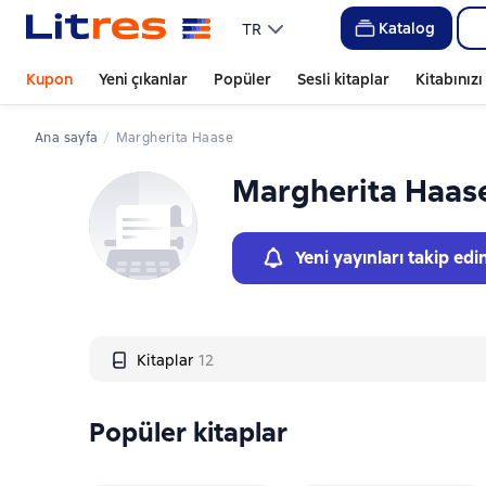
Слайдер с книгами
Katalog
TR
Kupon
Yeni çıkanlar
Popüler
Sesli kitaplar
Kitabınız
Ana sayfa
Margherita Haase
Margherita Haas
Yeni yayınları takip edi
Kitaplar
12
Popüler kitaplar