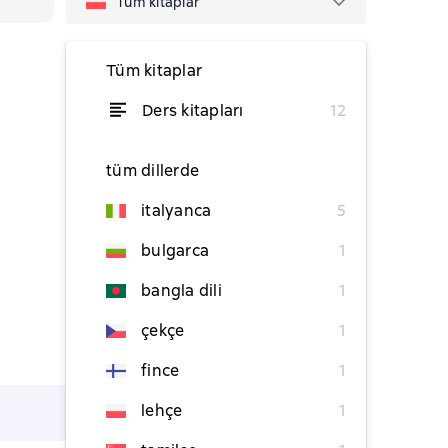
Tüm kitaplar
Tüm kitaplar
Ders kitapları
12
itibaren ₺273
tüm dillerde
italyanca
5
bulgarca
1
bangla dili
1
çekçe
1
fince
1
lehçe
1