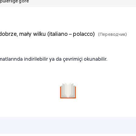
pülerliğe göre
dobrze, mały wilku (italiano – polacco)
(Переводчик)
tlarında indirilebilir ya da çevrimiçi okunabilir.