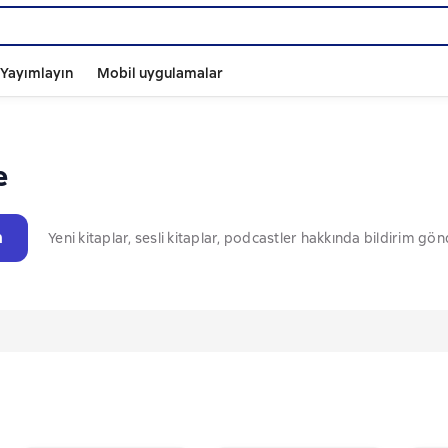
ı Yayımlayın
Mobil uygulamalar
e
n
Yeni kitaplar, sesli kitaplar, podcastler hakkında bildirim gö