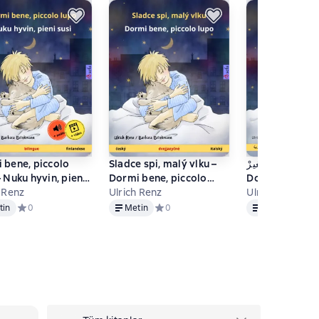
 bene, piccolo
Sladce spi, malý vlku –
 أيها الذئبُ الصغيرْ
 Nuku hyvin, pieni
Dormi bene, piccolo
Dormi bene, pi
italiano –
h Renz
lupo (český – italský)
Ulrich Renz
Ulrich Renz
Metin
Metin
ndese)
е 0 оценок
tin
Средний рейтинг 0 на основе 0 оценок
0
Metin
Средний рейтинг 0 на основе 0 оцено
0
Metin
Средн
0