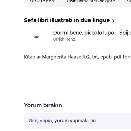
Serilere göre
Yayınlanma tarihine göre
Po
Sefa libri illustrati in due lingue
Dormi bene, piccolo lupo – Śpij 
Ulrich Renz
Kitaplar Margherita Haase fb2, txt, epub, pdf forma
Yorum bırakın
Giriş yapın
, yorum yapmak için