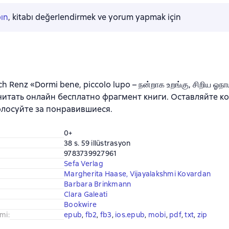
pın
, kitabı değerlendirmek ve yorum yapmak için
ch Renz «Dormi bene, piccolo lupo – நன்றாக உறங்கு, சிறிய ஓநாய்
 читать онлайн бесплатно фрагмент книги. Оставляйте 
олосуйте за понравившиеся.
0+
38 s. 59 illüstrasyon
9783739927961
Sefa Verlag
Margherita Haase
,
Vijayalakshmi Kovardan
Barbara Brinkmann
Clara Galeati
Bookwire
imi
:
epub
, 
fb2
, 
fb3
, 
ios.epub
, 
mobi
, 
pdf
, 
txt
, 
zip