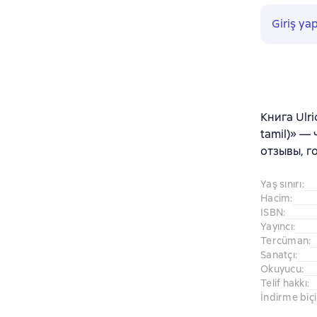
Giriş ya
Книга Ulri
tamil)» —
отзывы, г
Yaş sınırı
:
Hacim
:
ISBN
:
Yayıncı
:
Tercüman
:
Sanatçı
:
Okuyucu
:
Telif hakkı
:
İndirme biç