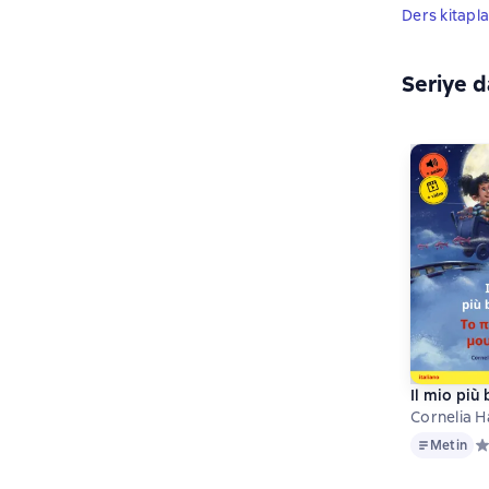
Ders kitapla
Seriye d
Il mio più 
Cornelia H
Metin
Metin
Ср