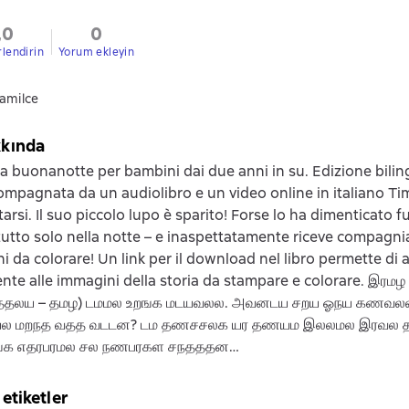
,0
0
rlendirin
Yorum ekleyin
tamilce
kkında
la buonanotte per bambini dai due anni in su. Edizione biling
compagnata da un audiolibro e un video online in italiano Ti
rsi. Il suo piccolo lupo è sparito! Forse lo ha dimenticato fu
tutto solo nella notte – e inaspettatamente riceve compag
i da colorare! Un link per il download nel libro permette di
nte alle immagini della storia da stampare e colorare. இர
ததலய – தமழ) டமமல உறஙக மடயவலல. அவனடய சறய ஓநய கணவல
 மறநத வதத வடடன? டம தணசசலக யர தணயம இலலமல இரவல
க எதரபரமல சல நணபரகள சநதததன…
 etiketler