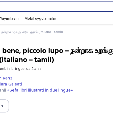
ı Yayımlayın
Mobil uygulamalar
 நன்றாக உறங்கு, சிறிய ஓநாய் (italiano – tamil)
bene, piccolo lupo – நன்றாக உறங்கு
(italiano – tamil)
mbini bilingue, da 2 anni
ch Renz
lara Galeati
ahil
«Sefa libri illustrati in due lingue»
in