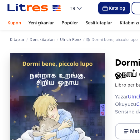
Katalog
TR
Kupon
Yeni çıkanlar
Popüler
Sesli kitaplar
Kitabınız
Kitaplar
ders kitapları
Ulrich Renz
📚 
Dormi bene, piccolo lupo –
Dormi 
ஓநாய் 
Libro per ba
Yazar
Ulri
Okuyucu
C
Serisine d
Met