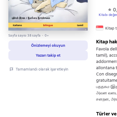
0
Kitabı değe
Kitap 
Sayfa sayısı 38 sayfa
0+
Kitap ha
Önizlemeyi okuyun
Favola del
tamil), ac
Yazarı takip et
addormenta
allontana 
Tamamlandı olarak işaretleyin
Con disegn
gratuitame
பததகம (இ
அவன வளயல
சனறன, அங
Türler ve