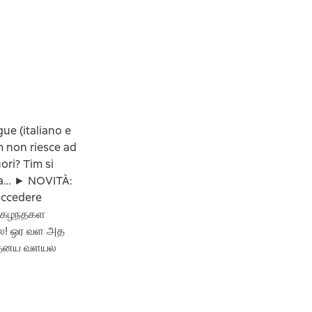
ue (italiano e
m non riesce ad
ori? Tim si
nia… ► NOVITÀ:
 accedere
மழ கழநதகள
ல! ஒர வள அத
 தனய வளயல