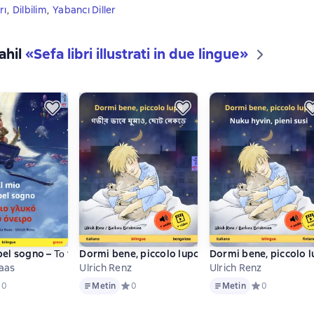
rı
,
Dilbilim
,
Yabancı Diller
ahil
«
Sefa libri illustrati in due lingue
»
bel sogno – Το πιο γλυκό μου όνειρο (italiano – greco)
Dormi bene, piccolo lupo – গভীর ভাবে ঘুমাও, ছোট নেকড়ে
Dormi bene, piccolo lu
aas
Ulrich Renz
Ulrich Renz
Metin
Metin
едний рейтинг 0 на основе 0 оценок
0
Metin
Средний рейтинг 0 на основе 0 оценок
0
Metin
Средний рейтин
0