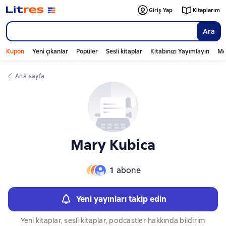
Слайдер с книгами
Giriş Yap
Kitaplarım
Ara
Kupon
Yeni çıkanlar
Popüler
Sesli kitaplar
Kitabınızı Yayımlayın
Mo
Ana sayfa
Mary Kubica
1
abone
Yeni yayınları takip edin
Yeni kitaplar, sesli kitaplar, podcastler hakkında bildirim