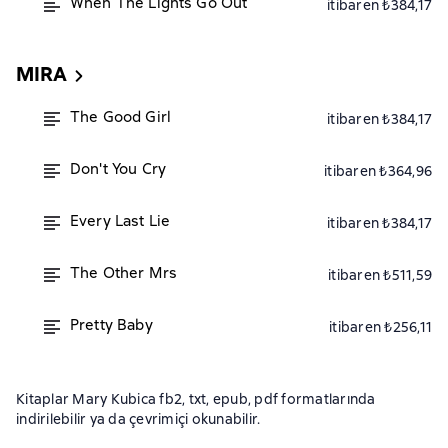
When The Lights Go Out
itibaren ₺384,17
MIRA
The Good Girl
itibaren ₺384,17
Don't You Cry
itibaren ₺364,96
Every Last Lie
itibaren ₺384,17
The Other Mrs
itibaren ₺511,59
Pretty Baby
itibaren ₺256,11
Kitaplar Mary Kubica fb2, txt, epub, pdf formatlarında
indirilebilir ya da çevrimiçi okunabilir.