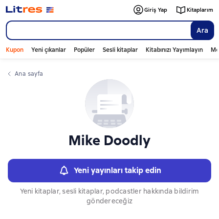
Слайдер с книгами
Giriş Yap
Kitaplarım
Ara
Kupon
Yeni çıkanlar
Popüler
Sesli kitaplar
Kitabınızı Yayımlayın
Mo
Ana sayfa
Mike Doodly
Yeni yayınları takip edin
Yeni kitaplar, sesli kitaplar, podcastler hakkında bildirim
göndereceğiz