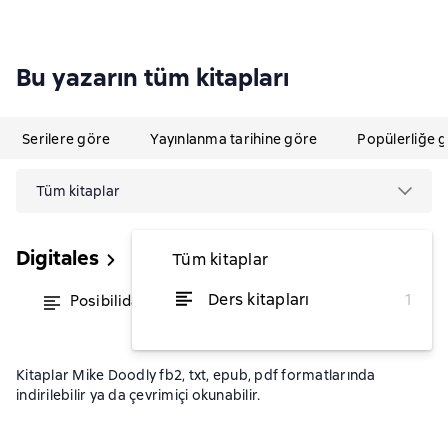
Bu yazarın tüm kitapları
Serilere göre
Yayınlanma tarihine göre
Popülerliğe 
Tüm kitaplar
Digitales
Tüm kitaplar
Ders kitapları
1
Posibilidades infinitas
itibaren ₺603,14
Kitaplar Mike Doodly fb2, txt, epub, pdf formatlarında
indirilebilir ya da çevrimiçi okunabilir.