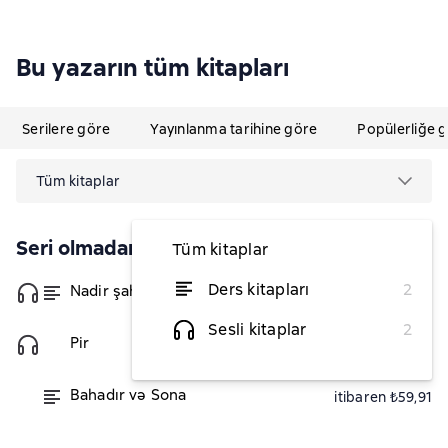
Bu yazarın tüm kitapları
Serilere göre
Yayınlanma tarihine göre
Popülerliğe 
Tüm kitaplar
Seri olmadan
Tüm kitaplar
Ders kitapları
2
Nadir şah
itibaren ₺28,18
Sesli kitaplar
2
Pir
₺13,95
Bahadır və Sona
itibaren ₺59,91