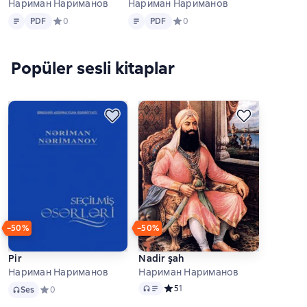
Нариман Нариманов
Нариман Нариманов
Metin
PDF
Metin
PDF
PDF
Средний рейтинг 0 на основе 0 оценок
0
PDF
Средний рейтинг 0 на основе 0 
0
Popüler sesli kitaplar
−50%
−50%
Pir
Nadir şah
Нариман Нариманов
Нариман Нариманов
Ses
Ses
Средний рейтинг 5 на основе 1 оц
5
1
Ses
Средний рейтинг 0 на основе 0 оценок
0