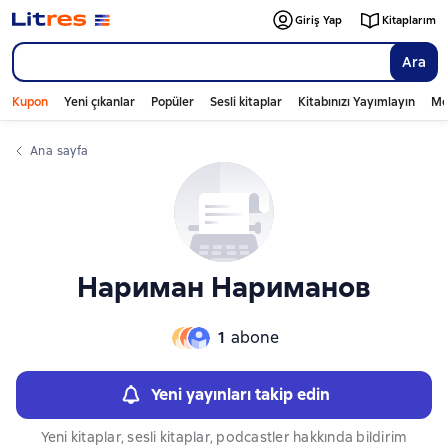
Слайдер с книгами
Слайдер с книгами
Giriş Yap
Kitaplarım
Ara
Kupon
Yeni çıkanlar
Popüler
Sesli kitaplar
Kitabınızı Yayımlayın
Mo
Ana sayfa
Нариман Нариманов
1
abone
Yeni yayınları takip edin
Yeni kitaplar, sesli kitaplar, podcastler hakkında bildirim