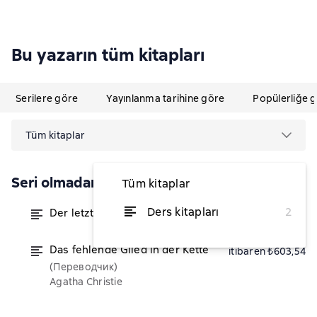
Bu yazarın tüm kitapları
Serilere göre
Yayınlanma tarihine göre
Popülerliğe 
Tüm kitaplar
Seri olmadan
Tüm kitaplar
Ders kitapları
2
Der letzte Schluck Corona
itibaren ₺438,79
Das fehlende Glied in der Kette
itibaren ₺603,54
(Переводчик)
Agatha Christie