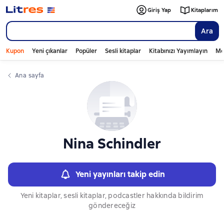
Слайдер с книгами
Giriş Yap
Kitaplarım
Ara
Kupon
Yeni çıkanlar
Popüler
Sesli kitaplar
Kitabınızı Yayımlayın
Mo
Ana sayfa
Nina Schindler
Yeni yayınları takip edin
Yeni kitaplar, sesli kitaplar, podcastler hakkında bildirim
göndereceğiz