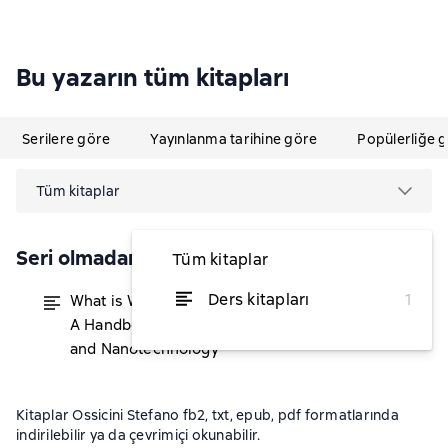
Bu yazarın tüm kitapları
Serilere göre
Yayınlanma tarihine göre
Popülerliğe 
Tüm kitaplar
Seri olmadan
Tüm kitaplar
Ders kitapları
1
What is What in the Nanoworld.
itibaren ₺11.808,17
A Handbook on Nanoscience
and Nanotechnology
Kitaplar Ossicini Stefano fb2, txt, epub, pdf formatlarında
indirilebilir ya da çevrimiçi okunabilir.