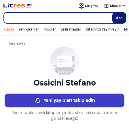
Слайдер с книгами
Giriş Yap
Kitaplarım
Ara
Kupon
Yeni çıkanlar
Popüler
Sesli kitaplar
Kitabınızı Yayımlayın
Mo
Ana sayfa
Ossicini Stefano
Yeni yayınları takip edin
Yeni kitaplar, sesli kitaplar, podcastler hakkında bildirim
göndereceğiz