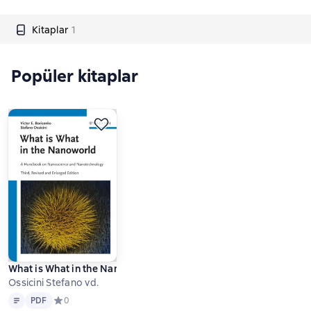
Kitaplar
1
Popüler kitaplar
What is What in the Nanoworld. A Handbook on Nanoscience a
Ossicini Stefano vd.
Metin
PDF
PDF
Средний рейтинг 0 на основе 0 оценок
0