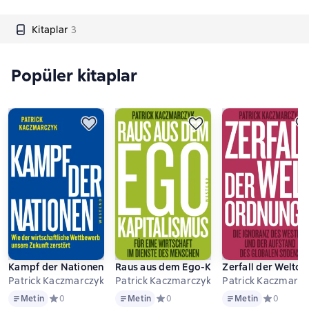
Kitaplar
3
Popüler kitaplar
Kampf der Nationen
Raus aus dem Ego-Kapitalismus
Zerfall der Welto
Patrick Kaczmarczyk
Patrick Kaczmarczyk
Patrick Kaczmarcz
Metin
Metin
Metin
Metin
Средний рейтинг 0 на основе 0 оценок
0
Metin
Средний рейтинг 0 на основе 0 оцен
0
Metin
Средний ре
0