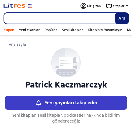
Слайдер с книгами
Giriş Yap
Kitaplarım
Ara
Kupon
Yeni çıkanlar
Popüler
Sesli kitaplar
Kitabınızı Yayımlayın
Mo
Ana sayfa
Patrick Kaczmarczyk
Yeni yayınları takip edin
Yeni kitaplar, sesli kitaplar, podcastler hakkında bildirim
göndereceğiz