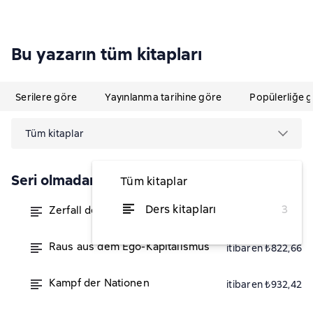
Bu yazarın tüm kitapları
Serilere göre
Yayınlanma tarihine göre
Popülerliğe 
Tüm kitaplar
Seri olmadan
Tüm kitaplar
Ders kitapları
3
Zerfall der Weltordnung
itibaren ₺1.042,18
Raus aus dem Ego-Kapitalismus
itibaren ₺822,66
Kampf der Nationen
itibaren ₺932,42