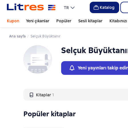
Слайдер с книгами
Katalog
TR
Kupon
Yeni çıkanlar
Popüler
Sesli kitaplar
Kitabınız
Ana sayfa
Selçuk Büyüktanır
Selçuk Büyüktanı
Yeni yayınları takip edi
Kitaplar
1
Popüler kitaplar