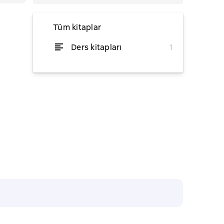
Tüm kitaplar
Ders kitapları
1
itibaren ₺62,43