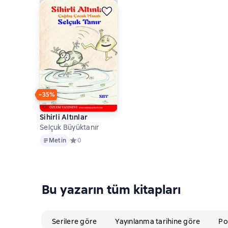
−35%
Sihirli Altınlar
Selçuk Büyüktanır
Metin
Metin
Средний рейтинг 0 на основе 0 оценок
0
Bu yazarın tüm kitapları
Serilere göre
Yayınlanma tarihine göre
Po