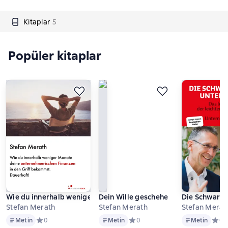
Kitaplar
5
Popüler kitaplar
Wie du innerhalb weniger Monate deine unternehmerischen Fina
Dein Wille geschehe
Die Schwarz
Stefan Merath
Stefan Merath
Stefan Merat
Metin
Metin
Metin
Metin
Средний рейтинг 0 на основе 0 оценок
0
Metin
Средний рейтинг 0 на основе 0 
0
Metin
Средн
0