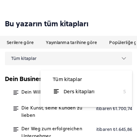
Bu yazarın tüm kitapları
Serilere göre
Yayınlanma tarihine göre
Popülerliğe 
Tüm kitaplar
Dein Business
Tüm kitaplar
Ders kitapları
5
Dein Wille geschehe
itibaren ₺1.645,86
Die Kunst, seine Kunden zu
itibaren ₺1.700,74
lieben
Der Weg zum erfolgreichen
itibaren ₺1.645,86
Unternehmer