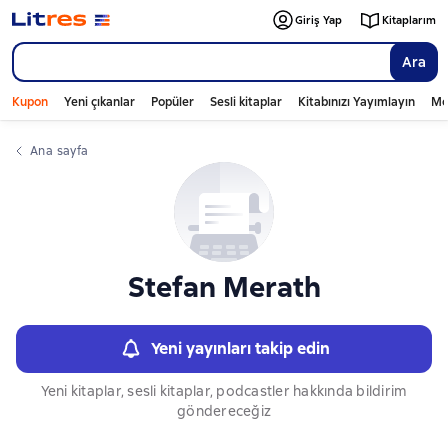
Слайдер с книгами
Giriş Yap
Kitaplarım
Ara
Kupon
Yeni çıkanlar
Popüler
Sesli kitaplar
Kitabınızı Yayımlayın
Mo
Ana sayfa
Stefan Merath
Yeni yayınları takip edin
Yeni kitaplar, sesli kitaplar, podcastler hakkında bildirim
göndereceğiz