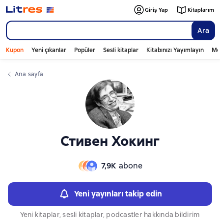
Слайдер с книгами
Giriş Yap
Kitaplarım
Ara
Kupon
Yeni çıkanlar
Popüler
Sesli kitaplar
Kitabınızı Yayımlayın
Mo
Ana sayfa
Стивен Хокинг
7,9К
abone
Yeni yayınları takip edin
Yeni kitaplar, sesli kitaplar, podcastler hakkında bildirim