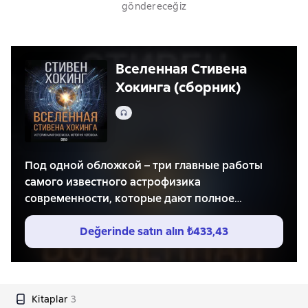
göndereceğiz
Вселенная Стивена
Хокинга (сборник)
Ses
Под одной обложкой – три главные работы
самого известного астрофизика
современности, которые дают полное
представление о его жизни и взглядах на
Вселенную. «Краткая история времени»
Değerinde satın alın
₺433,43
доступно объясняет, как связаны
пространство и время, что такое чёрные дыры
и возможны ли путешествия во времени. А
откровенная автобиография «Моя краткая
Kitaplar
3