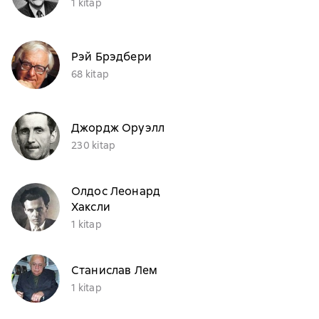
1 kitap
Рэй Брэдбери
68 kitap
Джордж Оруэлл
230 kitap
Олдос Леонард
Хаксли
1 kitap
Станислав Лем
1 kitap