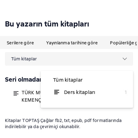
Bu yazarın tüm kitapları
Serilere göre
Yayınlanma tarihine göre
Popülerliğe 
Tüm kitaplar
Seri olmadan
Tüm kitaplar
Ders kitapları
1
TÜRK MÛSİKÎSİSNDE ALTO
itibaren ₺368,06
KEMENÇE
Kitaplar TOPTAŞ Çağlar fb2, txt, epub, pdf formatlarında
indirilebilir ya da çevrimiçi okunabilir.