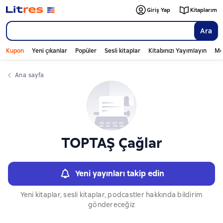
Слайдер с книгами
Giriş Yap
Kitaplarım
Ara
Kupon
Yeni çıkanlar
Popüler
Sesli kitaplar
Kitabınızı Yayımlayın
Mo
Ana sayfa
TOPTAŞ Çağlar
Yeni yayınları takip edin
Yeni kitaplar, sesli kitaplar, podcastler hakkında bildirim
göndereceğiz