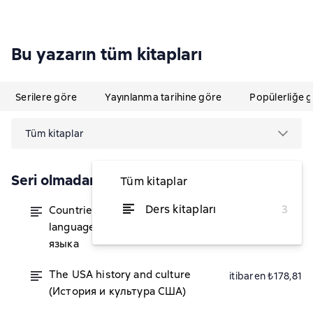
Bu yazarın tüm kitapları
Serilere göre
Yayınlanma tarihine göre
Popülerliğe 
Tüm kitaplar
Seri olmadan
Tüm kitaplar
Ders kitapları
3
Countries of the English
itibaren ₺447,90
language. Страны английского
языка
The USA history and culture
itibaren ₺178,81
(История и культура США)