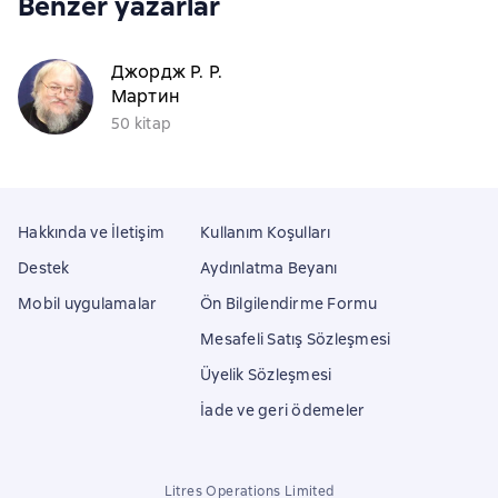
Benzer yazarlar
Джордж Р. Р.
Мартин
50 kitap
Hakkında ve İletişim
Kullanım Koşulları
Destek
Aydınlatma Beyanı
Mobil uygulamalar
Ön Bilgilendirme Formu
Mesafeli Satış Sözleşmesi
Üyelik Sözleşmesi
İade ve geri ödemeler
Litres Operations Limited