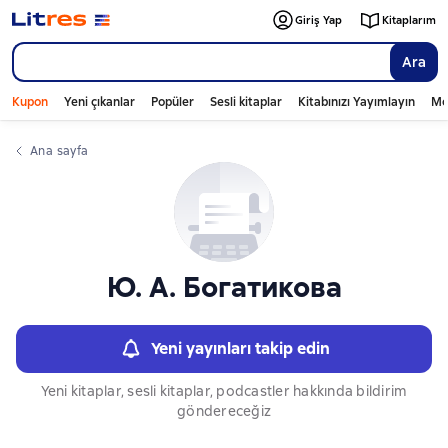
Слайдер с книгами
Giriş Yap
Kitaplarım
Ara
Kupon
Yeni çıkanlar
Popüler
Sesli kitaplar
Kitabınızı Yayımlayın
Mo
Ana sayfa
Ю. А. Богатикова
Yeni yayınları takip edin
Yeni kitaplar, sesli kitaplar, podcastler hakkında bildirim
göndereceğiz