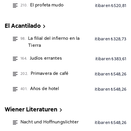
El profeta mudo
210.
itibaren ₺520,81
El Acantilado
La filial del infierno en la
98.
itibaren ₺328,73
Tierra
Judíos errantes
164.
itibaren ₺383,61
Primavera de café
202.
itibaren ₺548,26
Años de hotel
401.
itibaren ₺548,26
Wiener Literaturen
Nacht und Hoffnungslichter
itibaren ₺548,26