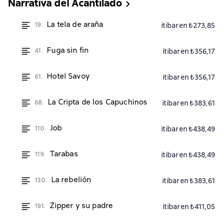
Narrativa del Acantilado
La tela de araña
19.
itibaren ₺273,85
Fuga sin fin
41.
itibaren ₺356,17
Hotel Savoy
61.
itibaren ₺356,17
La Cripta de los Capuchinos
68.
itibaren ₺383,61
Job
110.
itibaren ₺438,49
Tarabas
119.
itibaren ₺438,49
La rebelión
130.
itibaren ₺383,61
Zipper y su padre
191.
itibaren ₺411,05