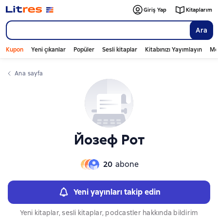
Слайдер с книгами
Слайдер с книгами
Giriş Yap
Kitaplarım
Ara
Kupon
Yeni çıkanlar
Popüler
Sesli kitaplar
Kitabınızı Yayımlayın
Mo
Ana sayfa
Йозеф Рот
20
abone
Yeni yayınları takip edin
Yeni kitaplar, sesli kitaplar, podcastler hakkında bildirim