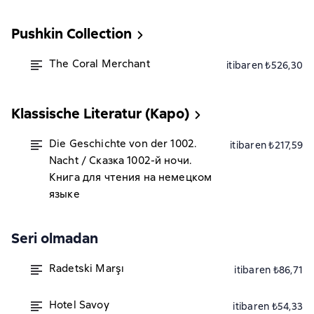
Pushkin Collection
The Coral Merchant
itibaren ₺526,30
Klassische Literatur (Каро)
Die Geschichte von der 1002.
itibaren ₺217,59
Nacht / Сказка 1002-й ночи.
Книга для чтения на немецком
языке
Seri olmadan
Radetski Marşı
itibaren ₺86,71
Hotel Savoy
itibaren ₺54,33