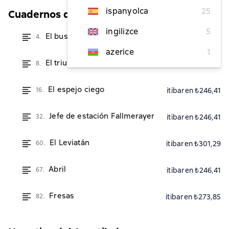
ispanyolca
25
Cuadernos del Acantilado
ingilizce
5
El busto del Emperador
4.
itibaren ₺246,41
azerice
1
El triunfo de la belleza
8.
itibaren ₺246,41
El espejo ciego
16.
itibaren ₺246,41
Jefe de estación Fallmerayer
32.
itibaren ₺246,41
El Leviatán
60.
itibaren ₺301,29
Abril
67.
itibaren ₺246,41
Fresas
82.
itibaren ₺273,85