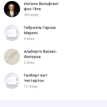
Иоганн Вольфганг
фон Гёте
395 kitap
Габриэль Гарсиа
Маркес
9 kitap
Альберто Васкес-
Фигероа
2 kitap
Гилберт Кит
Честертон
117 kitap