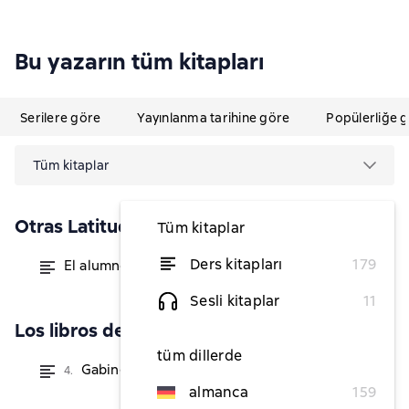
Bu yazarın tüm kitapları
Serilere göre
Yayınlanma tarihine göre
Popülerliğe 
Tüm kitaplar
Otras Latitudes
Tüm kitaplar
Ders kitapları
179
El alumno aventajado
itibaren ₺438,49
Sesli kitaplar
11
Los libros de Mendel
tüm dillerde
Gabinete de curiosidades
4.
itibaren ₺603,14
almanca
159