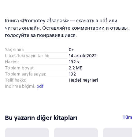
Книга «Promotey əfsanəsi» — скачать в pdf или
читать онлайн. Оставляйте комментарии и отзывы,
голосуйте за понравившиеся.
Yaş sınırı
:
0+
Litres'teki yayın tarihi
:
14 aralık 2022
Hacim
:
192 s.
Toplam boyut
:
2.2 МБ
Toplam sayfa sayısı
:
192
Telif hakkı
:
Hədəf nəşrləri
İndirme biçimi
:
pdf
Bu yazarın diğer kitapları
Tüm