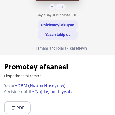
Metin
PDF
PDF
Sayfa sayısı 192 sayfa
0+
Önizlemeyi okuyun
Yazarı takip et
Tamamlandı olarak işaretleyin
Promotey əfsanəsi
Eksperimental roman
Yazar
ADƏM (Nizami Hüseynov)
Serisine dahil
«Çağdaş ədəbiyyat»
PDF