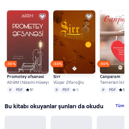
−50%
−50%
−50%
Promotey əfsanəsi
Sirr
Canparəm
ADƏM (Nizami Hüseynov)
Vüqar Zifəroğlu
Tamerlan İsma
Metin
PDF
Metin
PDF
Metin
PDF
PDF
Средний рейтинг 5 на основе 1 оценок
5
1
PDF
Средний рейтинг 0 на основе 0 
0
PDF
Средн
5
1
Bu kitabı okuyanlar şunları da okudu
Tüm