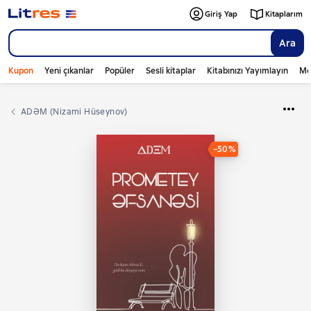
Giriş Yap
Kitaplarım
Ara
Kupon
Yeni çıkanlar
Popüler
Sesli kitaplar
Kitabınızı Yayımlayın
Mo
ADƏM (Nizami Hüseynov)
−50%