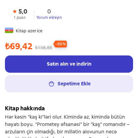
5,0
0
1 puan
Yorum ekleyin
Kitap azerice
₺69,42
−50%
₺138,85
Satın alın ve indirin
Sepetime Ekle
Kitap hakkında
Hər kəsin “kaş ki”ləri olur. Kimində az, kimində bütün
həyatı boyu. “Prometey əfsanəsi” bir “kaş” romanıdır –
arzuların çin olmadığı, bir millətin alovunun necə