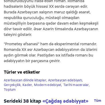
söndürüldüyünü ifadə edən roman. Romanda
hadisələrin böyük hissəsi XX əsrdə cərəyan edir.
Burada Azərbaycan xalqının məruz qaldığı əsarət,
respublika quruculuğu, müstəqil olmaqdan
müstəqilliyin bərpasına qədər davam edən keşməkeşli
dövr təsvir edilir. Əsər Azərin timsalında Azərbaycanın
taleyini göstərir.
“Prometey əfsanəsi” həm də eksperimental romandır.
Romanda XX əsr Azərbaycan ədəbiyyatının da izlərini
aydın görmək olar. Pastişdən sıx istifadə romanı bu
ədəbiyyatın bir parçasına çevirir.
Türler ve etiketler
Azerbaycan dilinde kitaplar
,
Azerbaycan edebiyatı
,
Gerçekçilik
,
Kader
,
Modern edebi̇yat
,
Tarihi maceralar
,
Toplum
Serideki 38 kitap
«
Çağdaş ədəbiyyat
»
Tüm