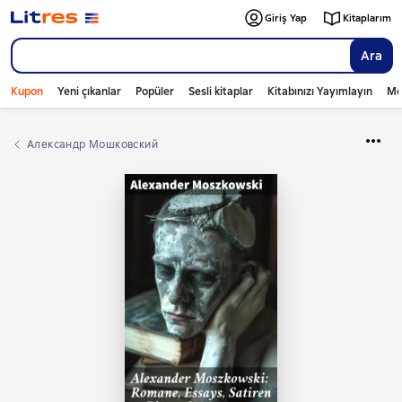
Giriş Yap
Kitaplarım
Ara
Kupon
Yeni çıkanlar
Popüler
Sesli kitaplar
Kitabınızı Yayımlayın
Mo
Александр Мошковский