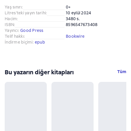
Yaş sınırı
:
0+
Litres'teki yayın tarihi
:
10 eylül 2024
Hacim
:
3480 s.
ISBN
:
8596547673408
Yayıncı
:
Good Press
Telif hakkı
:
Bookwire
İndirme biçimi
:
epub
Bu yazarın diğer kitapları
Tüm