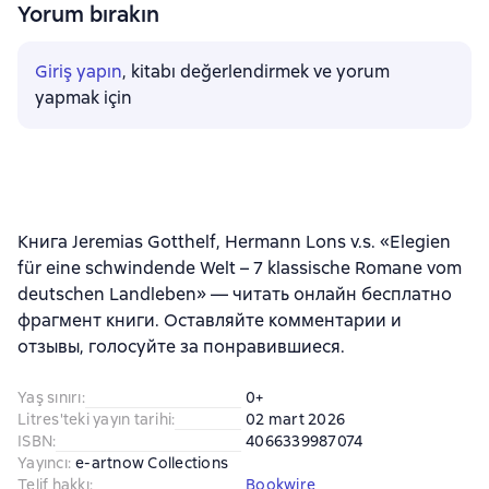
Yorum bırakın
Giriş yapın
, kitabı değerlendirmek ve yorum
yapmak için
Книга Jeremias Gotthelf, Hermann Lons v.s. «Elegien
für eine schwindende Welt – 7 klassische Romane vom
deutschen Landleben» — читать онлайн бесплатно
фрагмент книги. Оставляйте комментарии и
отзывы, голосуйте за понравившиеся.
Yaş sınırı
:
0+
Litres'teki yayın tarihi
:
02 mart 2026
ISBN
:
4066339987074
Yayıncı
:
e-artnow Collections
Telif hakkı
:
Bookwire