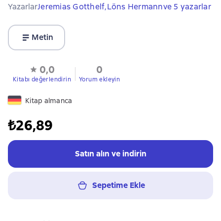
Yazarlar
Jeremias Gotthelf,
Löns Hermann
ve 5 yazarlar
Metin
0,0
0
Kitabı değerlendirin
Yorum ekleyin
Kitap almanca
₺26,89
Satın alın ve indirin
Sepetime Ekle