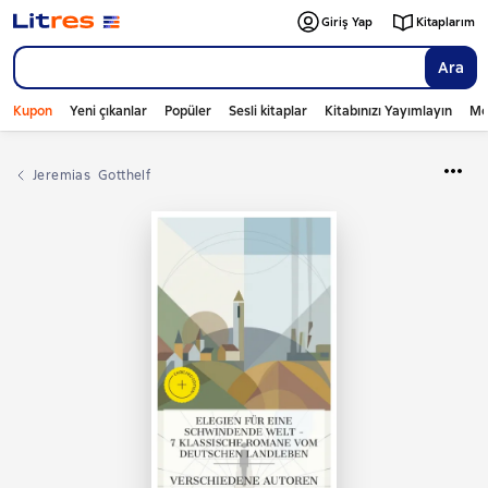
Giriş Yap
Kitaplarım
Ara
Kupon
Yeni çıkanlar
Popüler
Sesli kitaplar
Kitabınızı Yayımlayın
Mo
Jeremias  Gotthelf