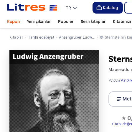
Katalog
TR
Kupon
Yeni çıkanlar
Popüler
Sesli kitaplar
Kitabınız
Kitaplar
tarihi edebiyat
Anzengruber Ludwig
📚 
Sternsteinin k
Stern
Maaseudun p
Yazar
Anze
Met
0
Kitabı değe