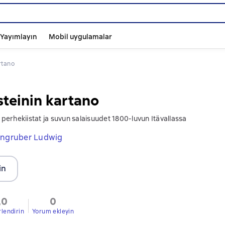
ı Yayımlayın
Mobil uygulamalar
artano
steinin kartano
erhekiistat ja suvun salaisuudet 1800-luvun Itävallassa
ngruber Ludwig
in
,0
0
rlendirin
Yorum ekleyin