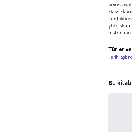
arvostavat 
klassikkom
konfliktins
yhteiskun
historiaan
Türler ve
Tarihi aşk r
Bu kitab