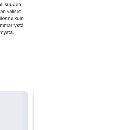
jallisuuden
än väliset
silönne kuin
 ymmärrystä
ämystä.