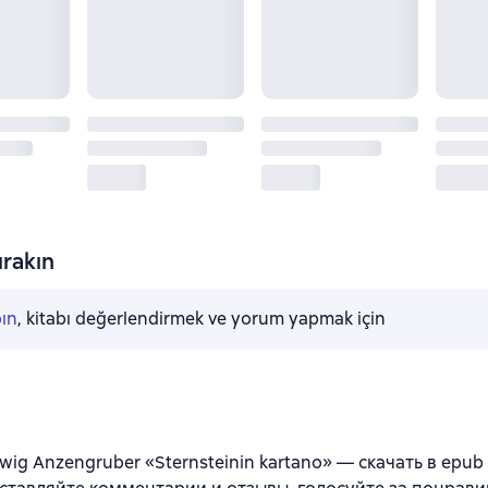
rakın
pın
, kitabı değerlendirmek ve yorum yapmak için
wig Anzengruber «Sternsteinin kartano» — скачать в epub