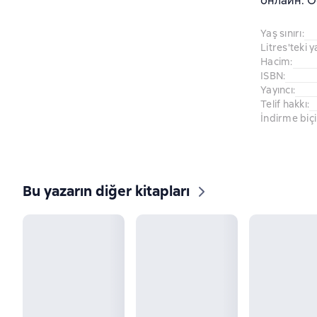
онлайн. О
Yaş sınırı
:
Litres'teki y
Hacim
:
ISBN
:
Yayıncı
:
Telif hakkı
:
İndirme biç
Bu yazarın diğer kitapları