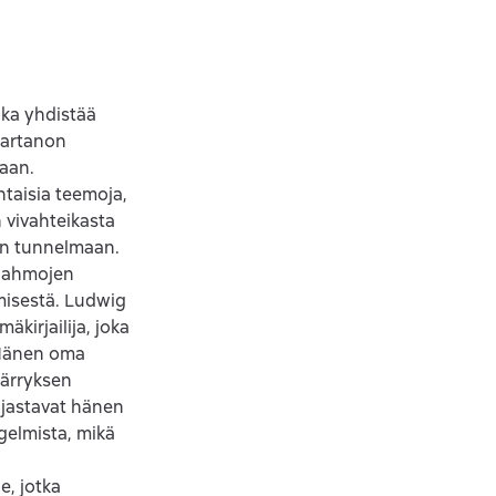
oka yhdistää
 kartanon
taan.
htaisia teemoja,
n vivahteikasta
den tunnelmaan.
ä hahmojen
misestä. Ludwig
äkirjailija, joka
. Hänen oma
märryksen
jastavat hänen
gelmista, mikä
n
e, jotka