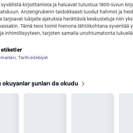
syvällistä kirjoittamista ja haluavat tutustua 1800-luvun kir
atskuun. Anzengruberin taidokkaasti luodut hahmot ja heid
a tarjoavat lukijalle ajatuksia herättäviä keskusteluja niin yk
nassakin. Tämä teos toimii hienona lähtökohtana syventää
 ja inhimillisyyteen, tarjoten samalla unohtumatonta lukuel
 etiketler
omanları
,
Tarihi edebiyat
ı okuyanlar şunları da okudu