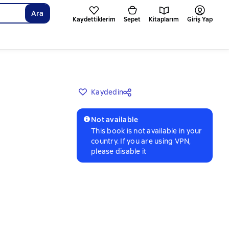
Ara
Kaydettiklerim
Sepet
Kitaplarım
Giriş Yap
Kaydedin
Not available
This book is not available in your
country. If you are using VPN,
please disable it