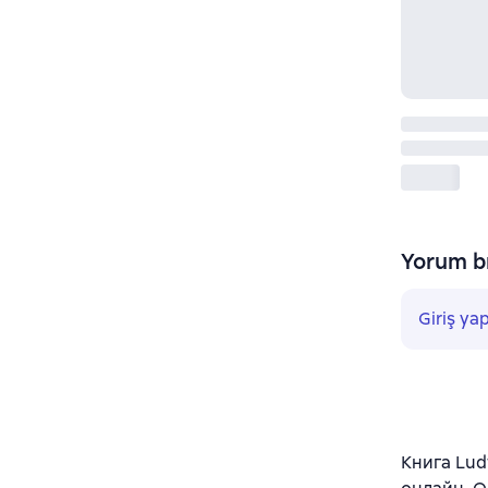
Yorum bı
Giriş ya
Книга Lud