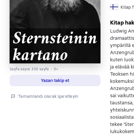
Kitap 
Kitap ha
Ludwig Anz
dramaattise
ympärillä e
Anzengrube
kuten luok
ja elävää 
Sayfa sayısı 330 sayfa
0+
Teoksen hi
Yazarı takip et
kokemuksi
Anzengruber
sai vaikut
Tamamlandı olarak işaretleyin
taustansa,
yhteiskun
sosiaalist
tekee 'Ste
lukukokemu