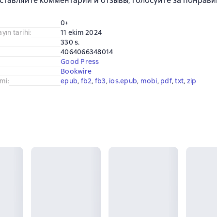
ставляйте комментарии и отзывы, голосуйте за понрави
0+
ayın tarihi
:
11 ekim 2024
330 s.
4064066348014
Good Press
Bookwire
imi
:
epub
, 
fb2
, 
fb3
, 
ios.epub
, 
mobi
, 
pdf
, 
txt
, 
zip