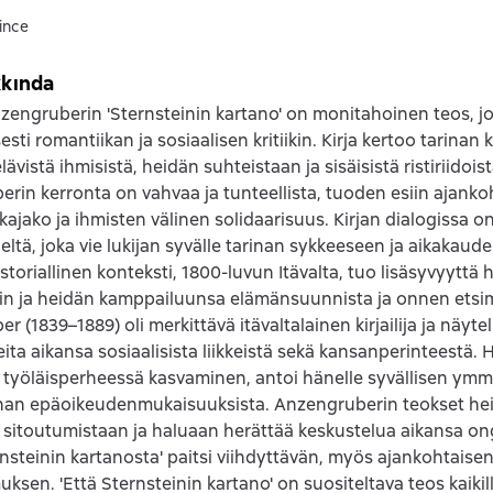
fince
kkında
engruberin 'Sternsteinin kartano' on monitahoinen teos, j
sti romantiikan ja sosiaalisen kritiikin. Kirja kertoo tarinan
lävistä ihmisistä, heidän suhteistaan ja sisäisistä ristiriidois
rin kerronta on vahvaa ja tunteellista, tuoden esiin ajanko
kajako ja ihmisten välinen solidaarisuus. Kirjan dialogissa o
kieltä, joka vie lukijan syvälle tarinan sykkeeseen ja aikakau
storiallinen konteksti, 1800-luvun Itävalta, tuo lisäsyvyytt
in ja heidän kamppailuunsa elämänsuunnista ja onnen etsi
 (1839–1889) oli merkittävä itävaltalainen kirjailija ja näytelm
teita aikansa sosiaalisista liikkeistä sekä kansanperinteestä
 työläisperheessä kasvaminen, antoi hänelle syvällisen ym
nan epäoikeudenmukaisuuksista. Anzengruberin teokset hei
a sitoutumistaan ja haluaan herättää keskustelua aikansa on
rnsteinin kartanosta' paitsi viihdyttävän, myös ajankohtaise
ksen. 'Että Sternsteinin kartano' on suositeltava teos kaikill