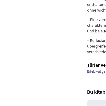
enthaltene
ohne wich
– Eine ver
charakteri
und beleuc
– Reflexio
übergreife
verschiede
Türler ve
Edebiyat ça
Bu kitab