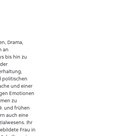
en, Drama,
m an
s bis hin zu
 der
erhaltung,
 politischen
rache und einer
tigen Emotionen
ormen zu
9. und frühen
ern auch eine
ialwesens. Ihr
bildete Frau in