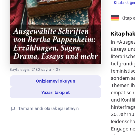
Kitabı değe
Kitap 
Kitap ha
In «Ausge
Essays und
literarisc
tiefgründi
Sayfa sayısı 2180 sayfa
0+
feministis
sondern au
Önizlemeyi okuyun
Themen ihre
empatische
Yazarı takip et
und Konfli
hinterfrag
Tamamlandı olarak işaretleyin
20. Jahrhu
leidenscha
Engagement