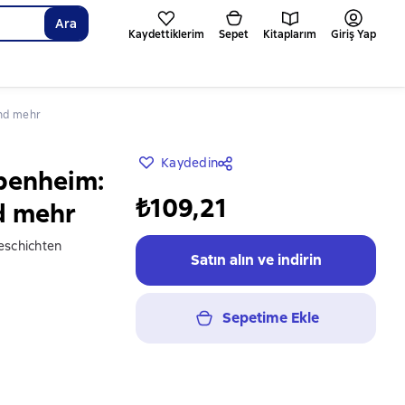
Ara
Kaydettiklerim
Sepet
Kitaplarım
Giriş Yap
und mehr
Kaydedin
penheim:
₺109,21
d mehr
eschichten
Satın alın ve indirin
Sepetime Ekle