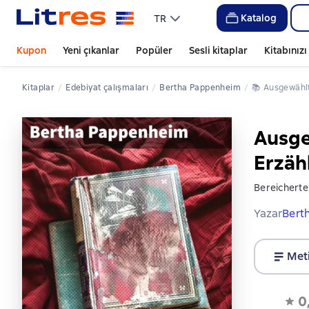
Katalog
TR
Kupon
Yeni çıkanlar
Popüler
Sesli kitaplar
Kitabınız
Kitaplar
edebiyat çalışmaları
Bertha Pappenheim
📚 
Ausgewähl
Ausge
Erzäh
Bereicherte
Yazar
Bert
Met
0