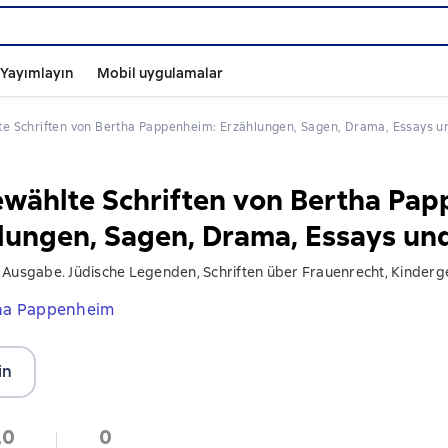
ı Yayımlayın
Mobil uygulamalar
te Schriften von Bertha Pappenheim: Erzählungen, Sagen, Drama, Essays 
wählte Schriften von Bertha Pap
lungen, Sagen, Drama, Essays un
 Ausgabe. Jüdische Legenden, Schriften über Frauenrecht, Kinderg
ha Pappenheim
in
,0
0