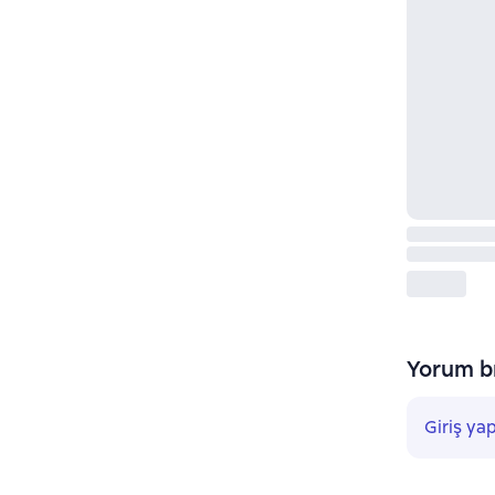
Yorum bı
Giriş ya