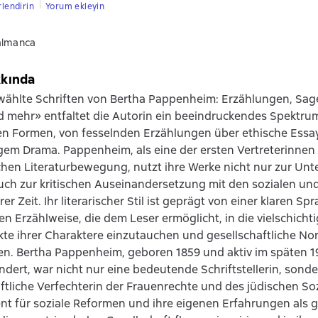
rlendirin
Yorum ekleyin
almanca
kkında
wählte Schriften von Bertha Pappenheim: Erzählungen, Sag
 mehr» entfaltet die Autorin ein beeindruckendes Spektru
hen Formen, von fesselnden Erzählungen über ethische Essay
gem Drama. Pappenheim, als eine der ersten Vertreterinnen
chen Literaturbewegung, nutzt ihre Werke nicht nur zur Unt
ch zur kritischen Auseinandersetzung mit den sozialen und
r Zeit. Ihr literarischer Stil ist geprägt von einer klaren Sp
n Erzählweise, die dem Leser ermöglicht, in die vielschich
kte ihrer Charaktere einzutauchen und gesellschaftliche N
en. Bertha Pappenheim, geboren 1859 und aktiv im späten 1
ndert, war nicht nur eine bedeutende Schriftstellerin, sond
ftliche Verfechterin der Frauenrechte und des jüdischen Soz
 für soziale Reformen und ihre eigenen Erfahrungen als ge