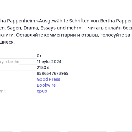
tha Pappenheim «Ausgewählte Schriften von Bertha Pappe
en, Sagen, Drama, Essays und mehr» — читать онлайн бе
книги. Оставляйте комментарии и отзывы, голосуйте за
шиеся.
0+
ayın tarihi
:
11 eylül 2024
2180 s.
8596547673965
Good Press
Bookwire
imi
:
epub