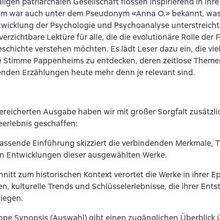
ligen patriarchalen Gesellschaft flossen inspirierend in ihre 
m war auch unter dem Pseudonym «Anna O.» bekannt, was 
twicklung der Psychologie und Psychoanalyse unterstreicht
verzichtbare Lektüre für alle, die die evolutionäre Rolle der 
eschichte verstehen möchten. Es lädt Leser dazu ein, die viel
che Stimme Pappenheims zu entdecken, deren zeitlose Them
enden Erzählungen heute mehr denn je relevant sind.
bereicherten Ausgabe haben wir mit großer Sorgfalt zusätz
seerlebnis geschaffen:
fassende Einführung skizziert die verbindenden Merkmale,
hen Entwicklungen dieser ausgewählten Werke.
hnitt zum historischen Kontext verortet die Werke in ihrer E
, kulturelle Trends und Schlüsselerlebnisse, die ihrer Ent
iegen.
ppe Synopsis (Auswahl) gibt einen zugänglichen Überblick 