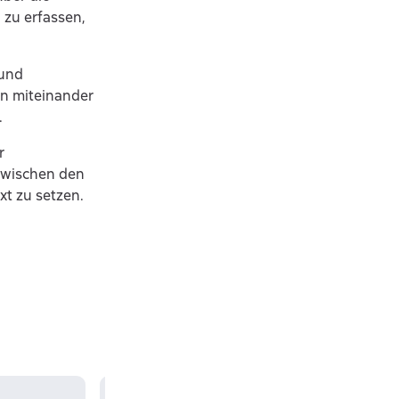
 zu erfassen,
 und
en miteinander
.
r
zwischen den
xt zu setzen.