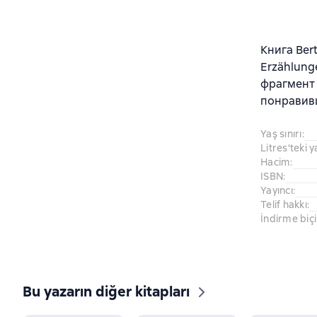
Книга Ber
Erzählung
фрагмент 
понравив
Yaş sınırı
:
Litres'teki y
Hacim
:
ISBN
:
Yayıncı
:
Telif hakkı
:
İndirme biç
Bu yazarın diğer kitapları