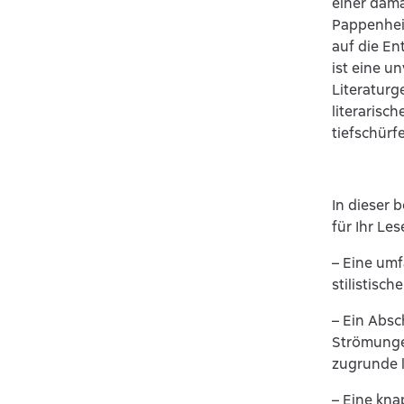
einer dama
Pappenhei
auf die En
ist eine un
Literaturg
literaris
tiefschürf
In dieser 
für Ihr Le
– Eine um
stilistisc
– Ein Absc
Strömungen
zugrunde l
– Eine kna