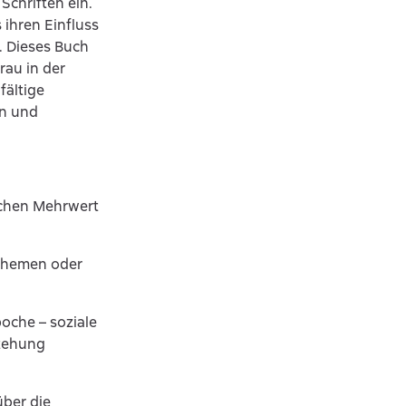
Schriften ein.
ihren Einfluss
. Dieses Buch
Frau in der
fältige
en und
lichen Mehrwert
 Themen oder
poche – soziale
stehung
über die