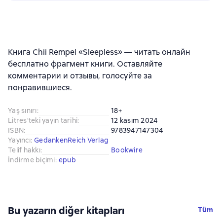
Книга Chii Rempel «Sleepless» — читать онлайн
бесплатно фрагмент книги. Оставляйте
комментарии и отзывы, голосуйте за
понравившиеся.
Yaş sınırı
:
18+
Litres'teki yayın tarihi
:
12 kasım 2024
ISBN
:
9783947147304
Yayıncı
:
GedankenReich Verlag
Telif hakkı
:
Bookwire
İndirme biçimi
:
epub
Bu yazarın diğer kitapları
Tüm