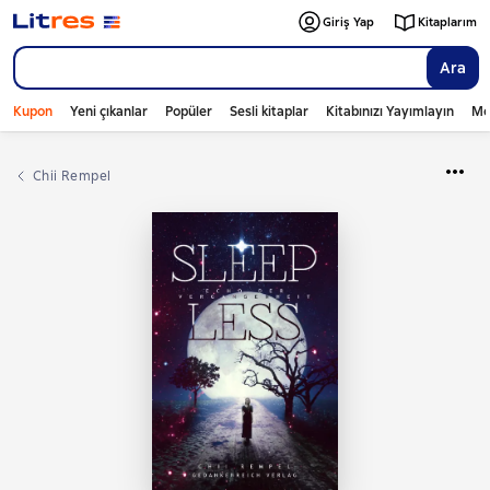
Giriş Yap
Kitaplarım
Ara
Kupon
Yeni çıkanlar
Popüler
Sesli kitaplar
Kitabınızı Yayımlayın
Mo
Chii Rempel