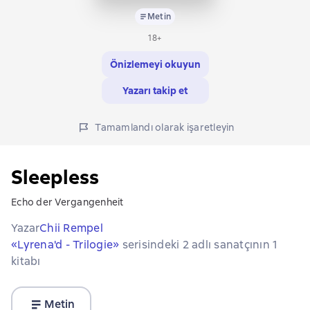
Metin
18+
Önizlemeyi okuyun
Yazarı takip et
Tamamlandı olarak işaretleyin
Sleepless
Echo der Vergangenheit
Yazar
Chii Rempel
«Lyrena'd - Trilogie»
serisindeki 2 adlı sanatçının 1
kitabı
Metin