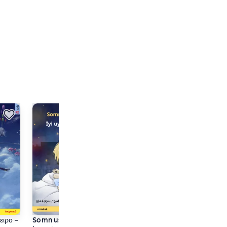
ειρο –
Somn uşor, micule lup –
Moj najljepši san – En