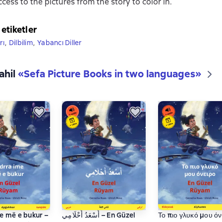
cess to the pictures from the story to color in.
 etiketler
rı
,
Dilbilim
,
Yabancı Diller
ahil
«
Sefa Picture Books in two languages
»
e më e bukur –
أَسْعَدُ أَحْلَامِي – En Güzel
Το πιο γλυκό μου όν