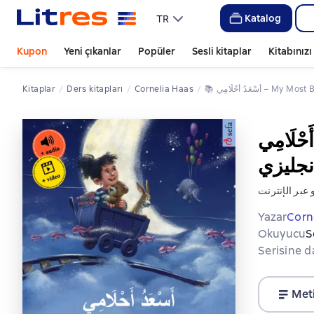
Katalog
TR
Kupon
Yeni çıkanlar
Popüler
Sesli kitaplar
Kitabınız
Kitaplar
ders kitapları
Cornelia Haas
📚 
أَسْعَدُ أَحْلَامِي – My Mos
 عبر الإنترنت
Yazar
Corn
Okuyucu
S
Serisine d
Met