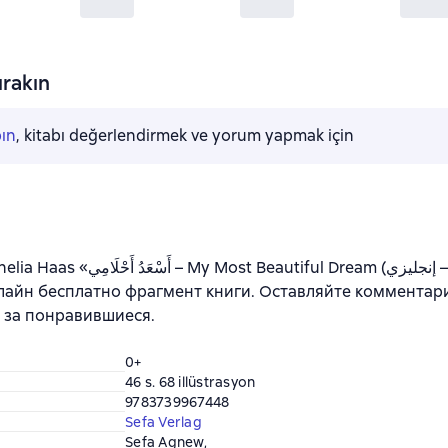
rakın
pın
, kitabı değerlendirmek ve yorum yapmak için
 – My Most Beautiful Dream (عربي – إنجليزي)» —
лайн бесплатно фрагмент книги. Оставляйте комментари
 за понравившиеся.
0+
46 s. 68 illüstrasyon
9783739967448
Sefa Verlag
Sefa Agnew
,