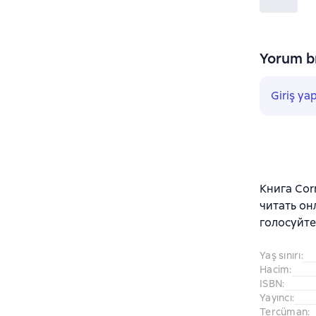
Yorum bı
Giriş ya
Книга Cornelia Haas «أَسْعَدُ أَحْلَامِي
читать он
голосуйте
Yaş sınırı
:
Hacim
:
ISBN
:
Yayıncı
:
Tercüman
: