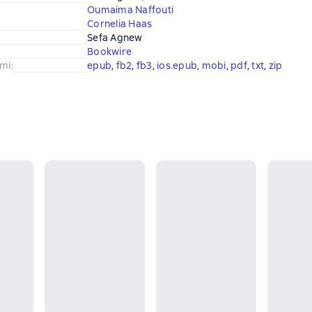
Oumaima Naffouti
Cornelia Haas
Sefa Agnew
Bookwire
imi
:
epub
, 
fb2
, 
fb3
, 
ios.epub
, 
mobi
, 
pdf
, 
txt
, 
zip