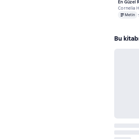
En Güzel 
turqisht)
Cornelia 
Metin
Metin
Bu kitab