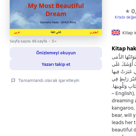
0
Kitabı değe
Kitap i
Sayfa sayısı 46 sayfa
0+
Kitap ha
Önizlemeyi okuyun
َتُهَا الدُّمَى
بِّ أَوْشَكَ عَلَى
Yazarı takip et
تِي عَبَرَتْ فِيها
 عَبْرَ رَابِطٍ فِي
Tamamlandı olarak işaretleyin
 الكِتَابِ وَتَلْوِينِهَا‏.‏
– English),
dreaming a
kangaroo, 
bear, will
leads her 
beautiful 