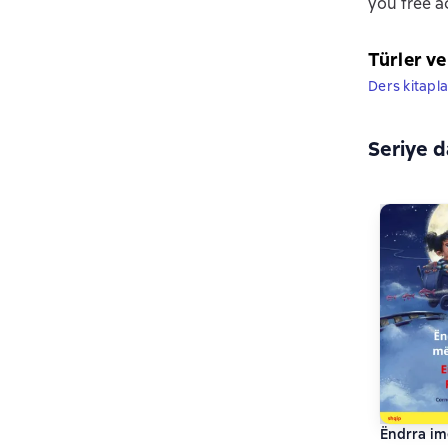
you free ac
Türler ve
Ders kitapla
Seriye d
Ëndrra im