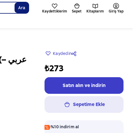
Ara
Kaydettiklerim
Sepet
Kitaplarım
Giriş Yap
Kaydedin
₺273
Satın alın ve indirin
Sepetime Ekle
%10 indirim al