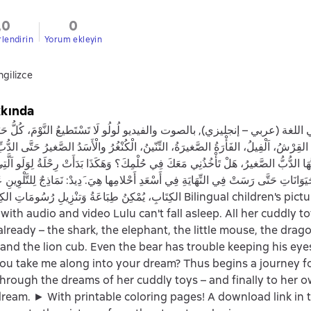
,0
0
rlendirin
Yorum ekleyin
ngilizce
kkında
غة (عربي – إنجليزي), بالصوت والفيديو ‏لُولُو لَا تَسْتَطيعُ النَّوْمَ، كُلُّ حَيَوَان
القِرْشُ، اَلْفِيلُ، الفَأْرَةُ الصَّغيرَةُ، التِّنّينُ، الْكُنْغُرُ والْأَسَدُ الصَّغيرُ حَتَّى الدُّ
ّهَا الدُّبُّ الصَّغيرُ، هَلْ تَأْخُذُنِي مَعَكَ فِي حُلْمِكَ‏؟‏ وَهَكَذَا بَدَأَتْ رِحْلَةُ لِوَلَو اَلَّ
َوَانَاتِ حَتَّى رَسَتْ فِي النِّهَايَةِ فِي أَسْعَدِ أَحْلامِها هِيَ‏‏.‏ ‏َدِيدْ: نَمَاذِجٌ لِلتَّلْوِينِ
الكِتَابِ، يُمْكِنُ طِبَاعَةُ وَتنْزِيلِ رُسُومَاتِ Bilingual children's picture book (Arabic
 with audio and video Lulu can't fall asleep. All her cuddly t
lready – the shark, the elephant, the little mouse, the drago
and the lion cub. Even the bear has trouble keeping his ey
 you take me along into your dream? Thus begins a journey fo
through the dreams of her cuddly toys – and finally to her 
dream. ► With printable coloring pages! A download link in 