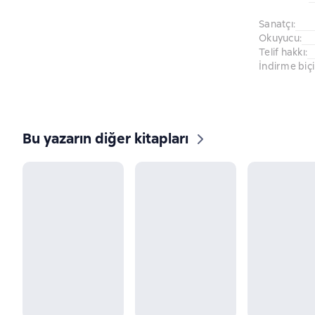
Sanatçı
:
Okuyucu
:
Telif hakkı
:
İndirme biç
Bu yazarın diğer kitapları