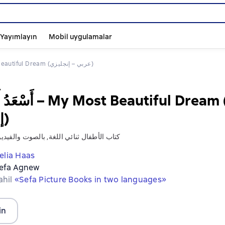
ı Yayımlayın
Mobil uygulamalar
أَسْعَدُ أَحْلَامِي – My Most Beautiful Dream (عربي – إنجليزي)
t Beautiful Dream (عربي –
إنجليزي)
كتاب الأطفال ثنائي اللغة, بالصوت والفيديو
elia Haas
efa Agnew
ahil
«Sefa Picture Books in two languages»
in