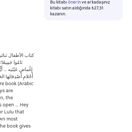
Bu kitabı
önerin
ve arkadaşınız
kitabı satın aldığında ₺27,31
kazanın.
كتاب الأطفال ثنائي الل
نَامُوا جَمِيعًا؛ 
إِغْماضِ عَيْنَيه‏ …‏ أَيُ
أَحْلامِ أَصْدِقائِها الحَي
oys are
n, the
es open … Hey
r Lulu that
own most
the book gives