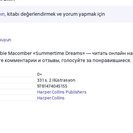
pın
, kitabı değerlendirmek ve yorum yapmak için
okuyun
bie Macomber «Summertime Dreams» — читать онлайн на 
е комментарии и отзывы, голосуйте за понравившиеся.
0+
331 s. 2 illüstrasyon
9781474045155
HarperCollins Publishers
HarperCollins