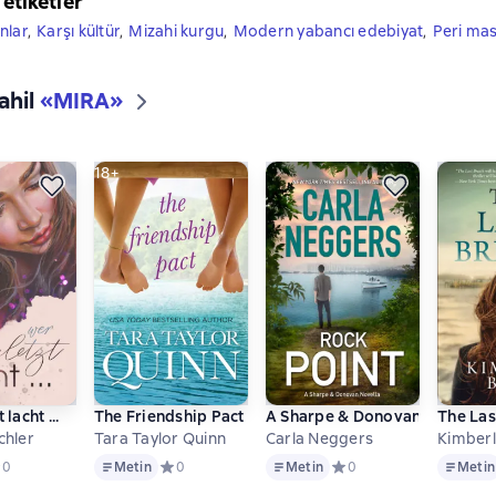
 etiketler
nlar
,
Karşı kültür
,
Mizahi kurgu
,
Modern yabancı edebiyat
,
Peri mas
ahil
«
MIRA
»
18+
lacht ...
The Friendship Pact
A Sharpe & Donovan Novel
The Las
chler
Tara Taylor Quinn
Carla Neggers
Kimberl
Metin
Metin
Metin
едний рейтинг 0 на основе 0 оценок
0
Metin
Средний рейтинг 0 на основе 0 оценок
0
Metin
Средний рейтинг 0 на ос
0
Metin