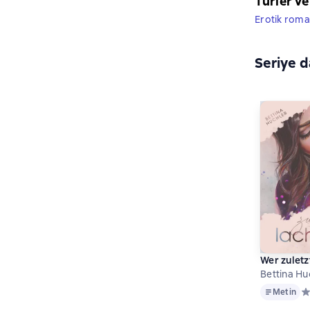
Türler ve
Erotik roma
Seriye d
Wer zuletzt 
Bettina Hu
Metin
Metin
Ср