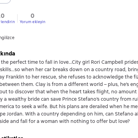
,0
0
rlendirin
Yorum ekleyin
ngilizce
kkında
he perfect time to fall in love…City girl Rori Campbell pride
skills…so when her car breaks down on a country road, bri
ay Franklin to her rescue, she refuses to acknowledge the fi
between them. Clay is from a different world – plus, he’s e
bout to discover that when the heart takes flight, no amount
ly a wealthy bride can save Prince Stefano’s country from rui
erica to seek a wife. But his plans are derailed when he me
e Jordan. With a country depending on him, can Stefano al
side and fall for a woman with nothing to offer but love?