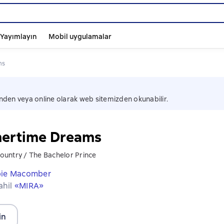
ı Yayımlayın
Mobil uygulamalar
ms
nden veya online olarak web sitemizden okunabilir.
ertime Dreams
 Country / The Bachelor Prince
ie Macomber
ahil
«MIRA»
in