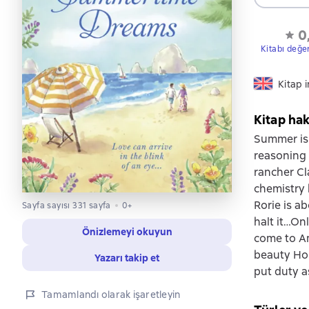
0
Kitabı değe
Kitap i
Kitap ha
Summer is t
reasoning 
rancher Cl
chemistry 
Rorie is a
Sayfa sayısı 331 sayfa
0+
halt it…On
Önizlemeyi okuyun
come to Am
beauty Hop
Yazarı takip et
put duty a
Tamamlandı olarak işaretleyin