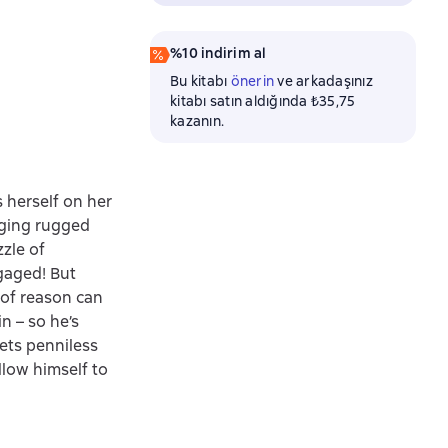
%10 indirim al
Bu kitabı
önerin
ve arkadaşınız
kitabı satın aldığında ₺35,75
kazanın.
s herself on her
nging rugged
zzle of
ngaged! But
 of reason can
n – so he’s
ets penniless
low himself to