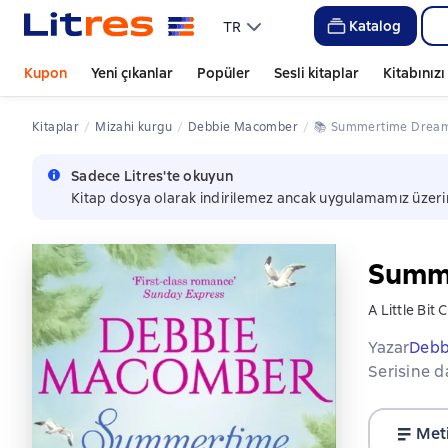
Katalog
TR
Kupon
Yeni çıkanlar
Popüler
Sesli kitaplar
Kitabınız
Kitaplar
mizahi kurgu
Debbie Macomber
📚 
Summertime Drea
Sadece Litres'te okuyun
Kitap dosya olarak indirilemez ancak uygulamamız üzeri
Summ
A Little Bit
Yazar
Debb
Serisine d
Met