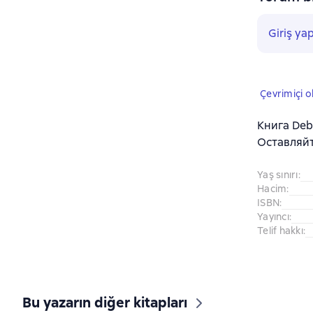
Giriş ya
Çevrimiçi 
Книга Deb
Оставляйт
Yaş sınırı
:
Hacim
:
ISBN
:
Yayıncı
:
Telif hakkı
:
Bu yazarın diğer kitapları