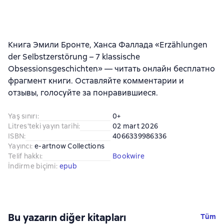
Книга Эмили Бронте, Ханса Фаллада «Erzählungen
der Selbstzerstörung – 7 klassische
Obsessionsgeschichten» — читать онлайн бесплатно
фрагмент книги. Оставляйте комментарии и
отзывы, голосуйте за понравившиеся.
Yaş sınırı
:
0+
Litres'teki yayın tarihi
:
02 mart 2026
ISBN
:
4066339986336
Yayıncı
:
e-artnow Collections
Telif hakkı
:
Bookwire
İndirme biçimi
:
epub
Bu yazarın diğer kitapları
Tüm