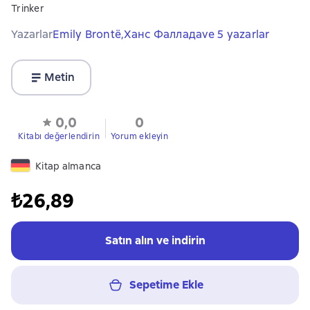
Trinker
Yazarlar
Emily Brontë,
Ханс Фаллада
ve 5 yazarlar
Metin
0,0
0
Kitabı değerlendirin
Yorum ekleyin
Kitap almanca
₺26,89
Satın alın ve indirin
Sepetime Ekle