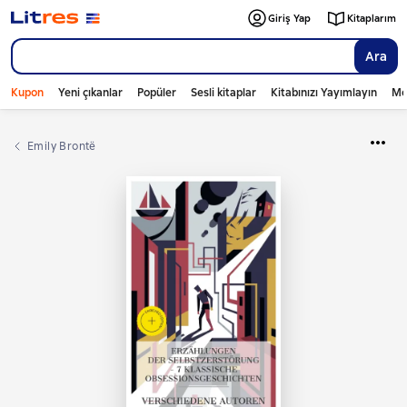
Giriş Yap
Kitaplarım
Ara
Kupon
Yeni çıkanlar
Popüler
Sesli kitaplar
Kitabınızı Yayımlayın
Mo
Emily Brontë