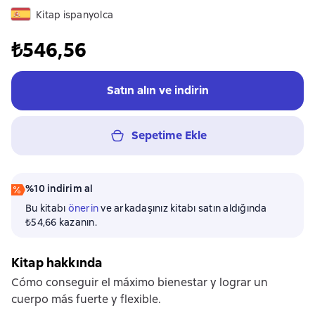
Kitap ispanyolca
₺546,56
Satın alın ve indirin
Sepetime Ekle
%10 indirim al
Bu kitabı
önerin
ve arkadaşınız kitabı satın aldığında
₺54,66 kazanın.
Kitap hakkında
Cómo conseguir el máximo bienestar y lograr un
cuerpo más fuerte y flexible.