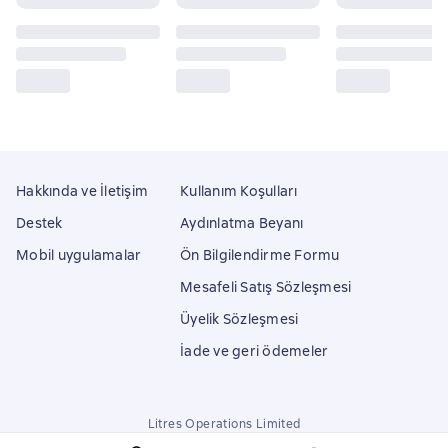
Hakkında ve İletişim
Kullanım Koşulları
Destek
Aydınlatma Beyanı
Mobil uygulamalar
Ön Bilgilendirme Formu
Mesafeli Satış Sözleşmesi
Üyelik Sözleşmesi
İade ve geri ödemeler
Litres Operations Limited
18 Mallow street co. Limerick, Ireland