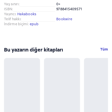
Yaş sınırı
:
0+
ISBN
:
9788415409571
Yayıncı
:
Hakabooks
Telif hakkı
:
Bookwire
İndirme biçimi
:
epub
Bu yazarın diğer kitapları
Tüm