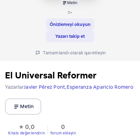
Metin
0+
Önizlemeyi okuyun
Yazarı takip et
Tamamlandı olarak işaretleyin
El Universal Reformer
Yazarlar
Javier Pérez Pont,
Esperanza Aparicio Romero
Metin
0,0
0
Kitabı değerlendirin
Yorum ekleyin