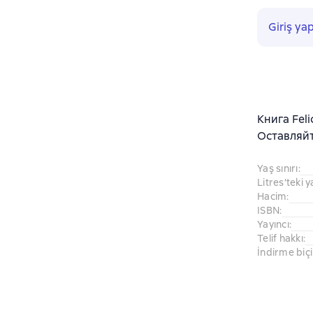
Giriş ya
Книга Fel
Оставляйт
Yaş sınırı
:
Litres'teki y
Hacim
:
ISBN
:
Yayıncı
:
Telif hakkı
:
İndirme biç