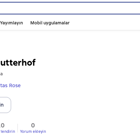
ı Yayımlayın
Mobil uygulamalar
utterhof
ga
itas Rose
in
,0
0
rlendirin
Yorum ekleyin