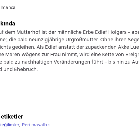
almanca
kkında
uf dem Mutterhof ist der männliche Erbe Edlef Holgers – ab
hne', die bald neunzigjährige Urgroßmutter. Ohne ihren Seg
chts gedeihen. Als Edlef anstatt der zupackenden Akke Lue
e Maren Wögens zur Frau nimmt, wird eine Kette von Ereig
ie bald zu nachhaltigen Veränderungen führt – bis hin zu 
d und Ehebruch.
 etiketler
 eğilimler
,
Peri masalları