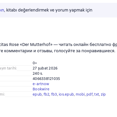
pın
, kitabı değerlendirmek ve yorum yapmak için
icitas Rose «Der Mutterhof» — читать онлайн бесплатно ф
е комментарии и отзывы, голосуйте за понравившиеся.
0+
ayın tarihi
:
27 şubat 2026
240 s.
4066338121035
e-artnow
Bookwire
imi
:
epub
, 
fb2
, 
fb3
, 
ios.epub
, 
mobi
, 
pdf
, 
txt
, 
zip