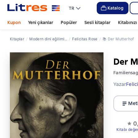
Katalog
TR
Kupon
Yeni çıkanlar
Popüler
Sesli kitaplar
Kitabınız
Kitaplar
modern dini eğilimler
Felicitas Rose
📚 
Der Mutterhof
Der M
Familiensa
Yazar
Felic
Met
0
Kitabı değe