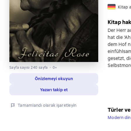
Kitap 
Kitap ha
Der Herr a
hat die 'A
dem Hof ni
einfühlsam
gesetzt, d
Selbstmor
Sayfa sayısı 240 sayfa
0+
Önizlemeyi okuyun
Yazarı takip et
Tamamlandı olarak işaretleyin
Türler ve
Modern dini