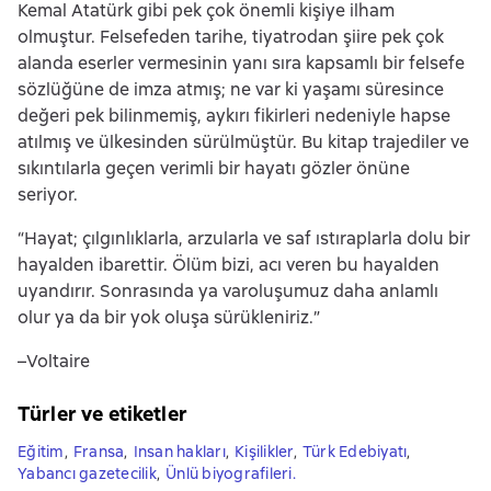
Kemal Atatürk gibi pek çok önemli kişiye ilham
olmuştur. Felsefeden tarihe, tiyatrodan şiire pek çok
alanda eserler vermesinin yanı sıra kapsamlı bir felsefe
sözlüğüne de imza atmış; ne var ki yaşamı süresince
değeri pek bilinmemiş, aykırı fikirleri nedeniyle hapse
atılmış ve ülkesinden sürülmüştür. Bu kitap trajediler ve
sıkıntılarla geçen verimli bir hayatı gözler önüne
seriyor.
“Hayat; çılgınlıklarla, arzularla ve saf ıstıraplarla dolu bir
hayalden ibarettir. Ölüm bizi, acı veren bu hayalden
uyandırır. Sonrasında ya varoluşumuz daha anlamlı
olur ya da bir yok oluşa sürükleniriz.”
–Voltaire
Türler ve etiketler
Eğitim
,
Fransa
,
Insan hakları
,
Kişilikler
,
Türk Edebiyatı
,
Yabancı gazetecilik
,
Ünlü biyografileri.