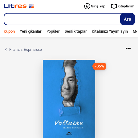
Giriş Yap
Kitaplarım
Ara
Kupon
Yeni çıkanlar
Popüler
Sesli kitaplar
Kitabınızı Yayımlayın
Mo
Francis Espinasse
−35%