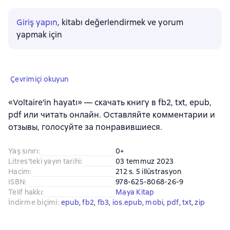
Giriş yapın
, kitabı değerlendirmek ve yorum
yapmak için
Çevrimiçi okuyun
«Voltaire'in hayatı» — скачать книгу в fb2, txt, epub,
pdf или читать онлайн. Оставляйте комментарии и
отзывы, голосуйте за понравившиеся.
Yaş sınırı
:
0+
Litres'teki yayın tarihi
:
03 temmuz 2023
Hacim
:
212 s. 5 illüstrasyon
ISBN
:
978-625-8068-26-9
Telif hakkı
:
Maya Kitap
İndirme biçimi
:
epub
, 
fb2
, 
fb3
, 
ios.epub
, 
mobi
, 
pdf
, 
txt
, 
zip