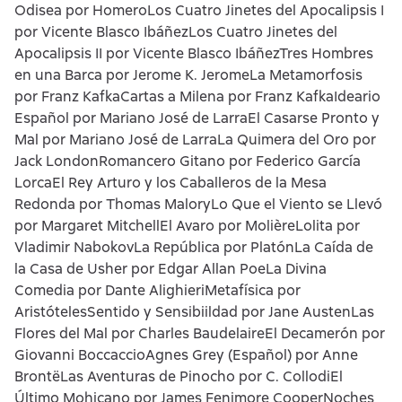
Odisea por HomeroLos Cuatro Jinetes del Apocalipsis I
por Vicente Blasco IbáñezLos Cuatro Jinetes del
Apocalipsis II por Vicente Blasco IbáñezTres Hombres
en una Barca por Jerome K. JeromeLa Metamorfosis
por Franz KafkaCartas a Milena por Franz KafkaIdeario
Español por Mariano José de LarraEl Casarse Pronto y
Mal por Mariano José de LarraLa Quimera del Oro por
Jack LondonRomancero Gitano por Federico García
LorcaEl Rey Arturo y los Caballeros de la Mesa
Redonda por Thomas MaloryLo Que el Viento se Llevó
por Margaret MitchellEl Avaro por MolièreLolita por
Vladimir NabokovLa República por PlatónLa Caída de
la Casa de Usher por Edgar Allan PoeLa Divina
Comedia por Dante AlighieriMetafísica por
AristótelesSentido y Sensibiildad por Jane AustenLas
Flores del Mal por Charles BaudelaireEl Decamerón por
Giovanni BoccaccioAgnes Grey (Español) por Anne
BrontëLas Aventuras de Pinocho por C. CollodiEl
Último Mohicano por James Fenimore CooperNoches