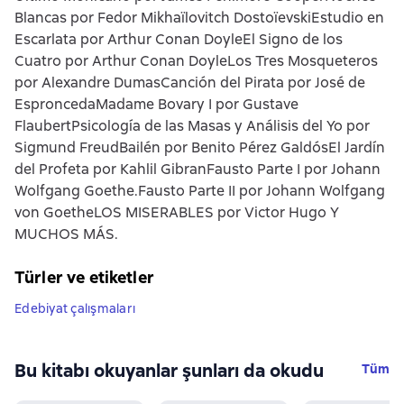
Blancas por Fedor Mikhaïlovitch DostoïevskiEstudio en
Escarlata por Arthur Conan DoyleEl Signo de los
Cuatro por Arthur Conan DoyleLos Tres Mosqueteros
por Alexandre DumasCanción del Pirata por José de
EsproncedaMadame Bovary I por Gustave
FlaubertPsicología de las Masas y Análisis del Yo por
Sigmund FreudBailén por Benito Pérez GaldósEl Jardín
del Profeta por Kahlil GibranFausto Parte I por Johann
Wolfgang Goethe.Fausto Parte II por Johann Wolfgang
von GoetheLOS MISERABLES por Victor Hugo Y
MUCHOS MÁS.
Türler ve etiketler
Edebiyat çalışmaları
Bu kitabı okuyanlar şunları da okudu
Tüm