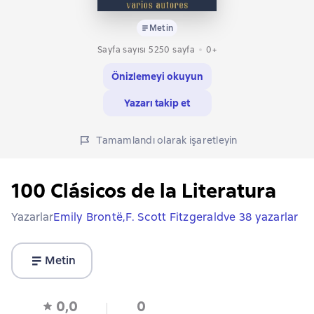
Metin
Sayfa sayısı 5250 sayfa
0+
Önizlemeyi okuyun
Yazarı takip et
Tamamlandı olarak işaretleyin
100 Clásicos de la Literatura
Yazarlar
Emily Brontë,
F. Scott Fitzgerald
ve 38 yazarlar
Metin
0,0
0