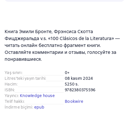
Книга Эмили Бронте, Фрэнсиса Скотта
Фицджеральда v.s. «100 Clásicos de la Literatura» —
читать онлайн бесплатно фрагмент книги.
Оставляйте комментарии и отзывы, голосуйте за
понравившиеся.
Yaş sınırı
:
0+
Litres'teki yayın tarihi
:
08 kasım 2024
Hacim
:
5250 s.
ISBN
:
9782380375596
Yayıncı
:
Knowledge house
Telif hakkı
:
Bookwire
İndirme biçimi
:
epub