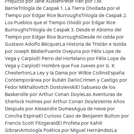
Prejuicio por Jane AustenPeter Pan por J.M.
BarrieTrilogía de Caspak 1. La Tierra Olvidada por el
Tiempo por Edgar Rice BurroughsTrilogía de Caspak 2.
Los Pueblos que el Tiempo Olvidó por Edgar Rice
BurroughsTrilogía de Caspak 3. Desde el Abismo del
Tiempo por Edgar Rice BurroughsDesde mi celda por
Gustavo Adolfo BécquerLa Historia de Tristán e Isolda
por Joseph BédierFuente Ovejuna por Félix Lope de
Vega y CarpioEl Perro del Hortelano por Félix Lope de
Vega y CarpioEl Hombre que Fue Jueves por G. K.
ChestertonLa Ley y la Dama por Wilkie CollinsEspaña
Contemporánea por Rubén DaríoCrimen y Castigo por
Fedor Mikhaïlovitch DostoïevskiEl Sabueso de los
Baskerville por Arthur Conan DoyleLas Aventuras de
Sherlock Holmes por Arthur Conan DoyleVeinte Años
Después por Alexandre DumasAgua de nieve por
Concha EspinaEl Curioso Caso de Benjamin Button por
Francis Scott FitzgeraldEl Profeta por Kahlil
GibranAntología Poética por Miguel HernándezLa