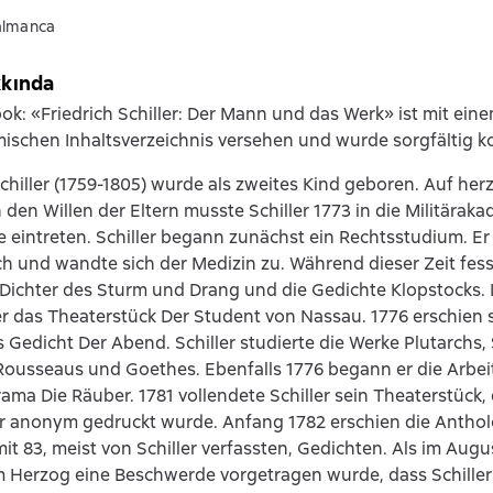
almanca
kkında
ok: «Friedrich Schiller: Der Mann und das Werk» ist mit einem
schen Inhaltsverzeichnis versehen und wurde sorgfältig ko
Schiller (1759-1805) wurde als zweites Kind geboren. Auf her
den Willen der Eltern musste Schiller 1773 in die Militärak
e eintreten. Schiller begann zunächst ein Rechtsstudium. E
h und wandte sich der Medizin zu. Während dieser Zeit fess
Dichter des Sturm und Drang und die Gedichte Klopstocks. 
er das Theaterstück Der Student von Nassau. 1776 erschien s
 Gedicht Der Abend. Schiller studierte die Werke Plutarchs,
 Rousseaus und Goethes. Ebenfalls 1776 begann er die Arbe
rama Die Räuber. 1781 vollendete Schiller sein Theaterstück,
r anonym gedruckt wurde. Anfang 1782 erschien die Anthol
mit 83, meist von Schiller verfassten, Gedichten. Als im Aug
 Herzog eine Beschwerde vorgetragen wurde, dass Schiller