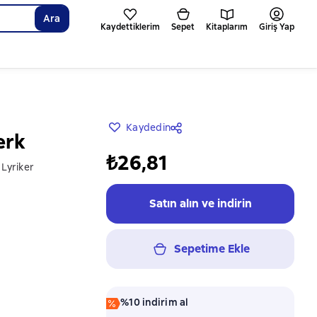
Ara
Kaydettiklerim
Sepet
Kitaplarım
Giriş Yap
Kaydedin
erk
₺26,81
Lyriker
Satın alın ve indirin
Sepetime Ekle
%10 indirim al