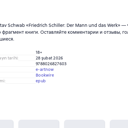
tav Schwab «Friedrich Schiller: Der Mann und das Werk» —
 фрагмент книги. Оставляйте комментарии и отзывы, го
шиеся.
18+
ayın tarihi
:
28 şubat 2026
9788026827603
e-artnow
Bookwire
imi
:
epub