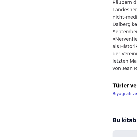
Räubern di
Landesherr
nicht-medi
Dalberg ke
September 
«Nervenfie
als Histori
der Verein
letzten Ma
von Jean R
Türler ve
Biyografi ve
Bu kitab