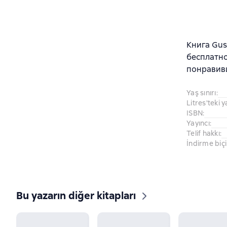
Книга Gus
бесплатно
понравив
Yaş sınırı
:
Litres'teki y
ISBN
:
Yayıncı
:
Telif hakkı
:
İndirme biç
Bu yazarın diğer kitapları