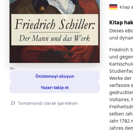
Kitap 
Kitap ha
Dieses eBo
und dynami
Friedrich 
und gegen 
Karlsschul
18+
Studienfac
Önizlemeyi okuyun
Werke der 
verfasste 
Yazarı takip et
gedrucktes
Voltaires,
Tamamlandı olarak işaretleyin
Freiheitsd
selben Jah
Jahr 1782 
Jahres dem