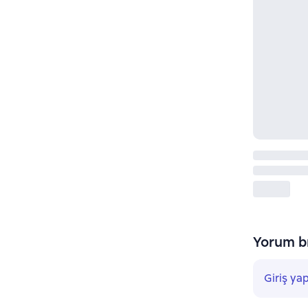
Yorum bı
Giriş ya