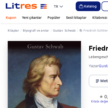
Katalog
TR
Kupon
Yeni çıkanlar
Popüler
Sesli kitaplar
Kitabınız
Kitaplar
biyografi ve anılar
Gustav  Schwab
📚 
Friedrich Schil
Fried
Lebengeschi
Yazar
Gust
Met
0
Kitabı değe