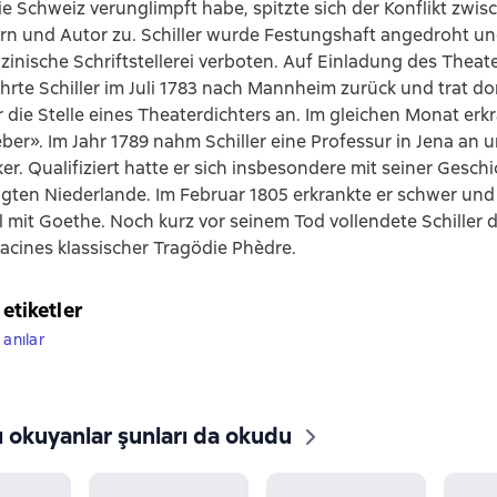
e Schweiz verunglimpft habe, spitzte sich der Konflikt zwis
n und Autor zu. Schiller wurde Festungshaft angedroht un
zinische Schriftstellerei verboten. Auf Einladung des Thea
hrte Schiller im Juli 1783 nach Mannheim zurück und trat do
die Stelle eines Theaterdichters an. Im gleichen Monat erk
ber». Im Jahr 1789 nahm Schiller eine Professur in Jena an u
ker. Qualifiziert hatte er sich insbesondere mit seiner Gesch
igten Niederlande. Im Februar 1805 erkrankte er schwer und
l mit Goethe. Noch kurz vor seinem Tod vollendete Schiller
acines klassischer Tragödie Phèdre.
 etiketler
 anılar
ı okuyanlar şunları da okudu