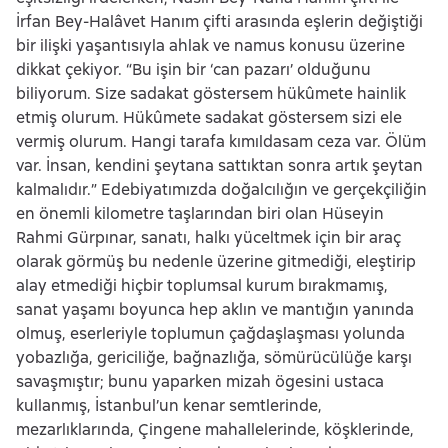
İrfan Bey-Halâvet Hanım çifti arasında eşlerin değiştiği
bir ilişki yaşantısıyla ahlak ve namus konusu üzerine
dikkat çekiyor. “Bu işin bir ‘can pazarı’ olduğunu
biliyorum. Size sadakat göstersem hükûmete hainlik
etmiş olurum. Hükûmete sadakat göstersem sizi ele
vermiş olurum. Hangi tarafa kımıldasam ceza var. Ölüm
var. İnsan, kendini şeytana sattıktan sonra artık şeytan
kalmalıdır.” Edebiyatımızda doğalcılığın ve gerçekçiliğin
en önemli kilometre taşlarından biri olan Hüseyin
Rahmi Gürpınar, sanatı, halkı yüceltmek için bir araç
olarak görmüş bu nedenle üzerine gitmediği, eleştirip
alay etmediği hiçbir toplumsal kurum bırakmamış,
sanat yaşamı boyunca hep aklın ve mantığın yanında
olmuş, eserleriyle toplumun çağdaşlaşması yolunda
yobazlığa, gericiliğe, bağnazlığa, sömürücülüğe karşı
savaşmıştır; bunu yaparken mizah ögesini ustaca
kullanmış, İstanbul’un kenar semtlerinde,
mezarlıklarında, Çingene mahallelerinde, köşklerinde,