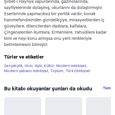
Şirket-i Hayriye vapurlarında, gazinolarında,
sayfiyelerinde dolaşmış, okurlarını da dolaştırmıştır.
Eserlerinde yapmacıksız bir yerlilik vardır; konak
hanımefendisinden gündelikçiye, mirasyedilerden iç
güveyilere, dilencilerden dadılara, kalfalara,
Çingenelerden Rumlara, Ermenilere, Yahudilere kadar
kimi ve neyi konu almışsa onu yerli renkleriyle
betimlemesini bilmiştir.
Türler ve etiketler
Gerçekçilik
,
Hiciv
,
Ilişki
,
Kültür
,
Modern edebi̇yat
,
Modern yabancı edebiyat
,
Toplum
,
Türk Edebiyatı
Bu kitabı okuyanlar şunları da okudu
Tüm