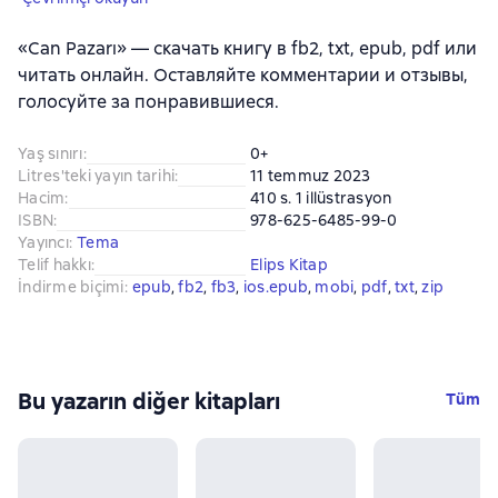
«Can Pazarı» — скачать книгу в fb2, txt, epub, pdf или
читать онлайн. Оставляйте комментарии и отзывы,
голосуйте за понравившиеся.
Yaş sınırı
:
0+
Litres'teki yayın tarihi
:
11 temmuz 2023
Hacim
:
410 s. 1 illüstrasyon
ISBN
:
978-625-6485-99-0
Yayıncı
:
Tema
Telif hakkı
:
Elips Kitap
İndirme biçimi
:
epub
, 
fb2
, 
fb3
, 
ios.epub
, 
mobi
, 
pdf
, 
txt
, 
zip
Bu yazarın diğer kitapları
Tüm