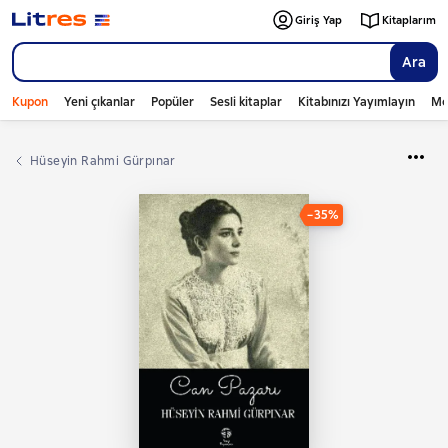
Giriş Yap
Kitaplarım
Ara
Kupon
Yeni çıkanlar
Popüler
Sesli kitaplar
Kitabınızı Yayımlayın
Mo
Hüseyin Rahmi Gürpınar
−35%