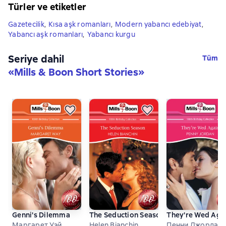
Türler ve etiketler
Gazetecilik
,
Kısa aşk romanları
,
Modern yabancı edebiyat
,
Yabancı aşk romanları
,
Yabancı kurgu
Seriye dahil
Tüm
«
Mills & Boon Short Stories
»
Genni's Dilemma
The Seduction Season
They're Wed Aga
Маргарет Уэй
Helen Bianchin
Пенни Джордан