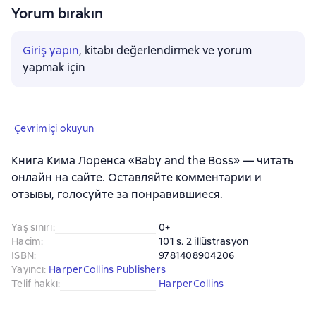
Yorum bırakın
Giriş yapın
, kitabı değerlendirmek ve yorum
yapmak için
Çevrimiçi okuyun
Книга Кима Лоренса «Baby and the Boss» — читать
онлайн на сайте. Оставляйте комментарии и
отзывы, голосуйте за понравившиеся.
Yaş sınırı
:
0+
Hacim
:
101 s. 2 illüstrasyon
ISBN
:
9781408904206
Yayıncı
:
HarperCollins Publishers
Telif hakkı
:
HarperCollins