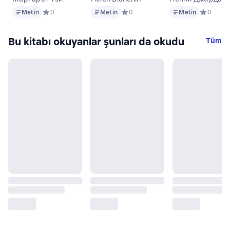
Metin
Metin
Metin
Metin
Средний рейтинг 0 на основе 0 оценок
0
Metin
Средний рейтинг 0 на основе 0 оц
0
Metin
Средний р
0
Bu kitabı okuyanlar şunları da okudu
Tüm