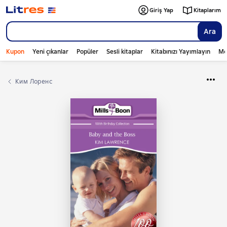
Giriş Yap
Kitaplarım
Ara
Kupon
Yeni çıkanlar
Popüler
Sesli kitaplar
Kitabınızı Yayımlayın
Mo
Ким Лоренс