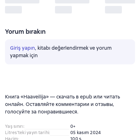
Yorum bırakın
Giriş yapın
, kitabı değerlendirmek ve yorum
yapmak için
Книга «Haaveilija» — скачать в epub или читать
онлайн. Оставляйте комментарии и отзывы,
голосуйте за понравившиеся.
Yaş sınırı
:
0+
Litres'teki yayın tarihi
:
05 kasım 2024
Hacim
:
100 s.