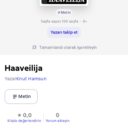
Metin
Sayfa sayısı 100 sayfa
0+
Yazarı takip et
Tamamlandı olarak işaretleyin
Haaveilija
Yazar
Knut Hamsun
Metin
0,0
0
Kitabı değerlendirin
Yorum ekleyin