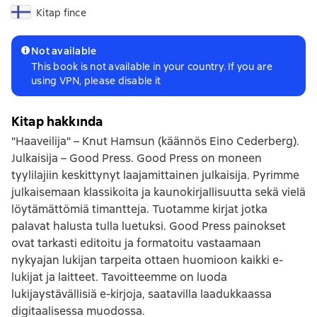
Kitap fince
Not available
This book is not available in your country. If you are
using VPN, please disable it
Kitap hakkında
"Haaveilija" – Knut Hamsun (käännös Eino Cederberg).
Julkaisija – Good Press. Good Press on moneen
tyylilajiin keskittynyt laajamittainen julkaisija. Pyrimme
julkaisemaan klassikoita ja kaunokirjallisuutta sekä vielä
löytämättömiä timantteja. Tuotamme kirjat jotka
palavat halusta tulla luetuksi. Good Press painokset
ovat tarkasti editoitu ja formatoitu vastaamaan
nykyajan lukijan tarpeita ottaen huomioon kaikki e-
lukijat ja laitteet. Tavoitteemme on luoda
lukijaystävällisiä e-kirjoja, saatavilla laadukkaassa
digitaalisessa muodossa.