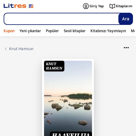
Giriş Yap
Kitaplarım
Ara
Kupon
Yeni çıkanlar
Popüler
Sesli kitaplar
Kitabınızı Yayımlayın
Mo
Knut Hamsun