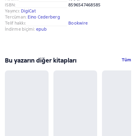
ISBN
:
8596547468585
Yayıncı
:
DigiCat
Tercüman
:
Eino Cederberg
Telif hakkı
:
Bookwire
İndirme biçimi
:
epub
Bu yazarın diğer kitapları
Tüm