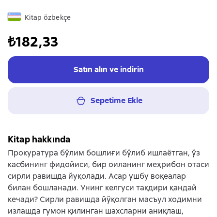
Kitap özbekçe
₺182,33
Satın alın ve indirin
Sepetime Ekle
Kitap hakkında
Прокуратура бўлим бошлиғи бўлиб ишлаётган, ўз
касбининг фидойиси, бир оиланинг меҳрибон отаси
сирли равишда йуқолади. Асар ушбу воқеалар
билан бошланади. Унинг келгуси тақдири қандай
кечади? Сирли равишда йўқолган масъул ходимни
излашда гумон қилинган шахсларни аниқлаш,