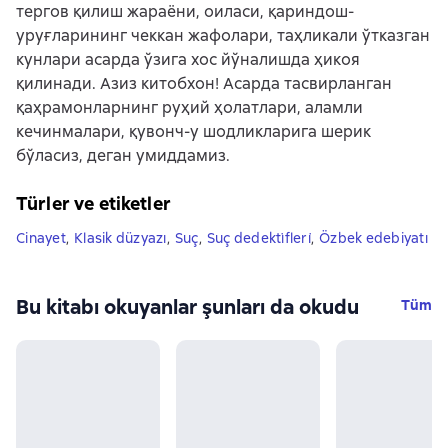
тергов қилиш жараёни, оиласи, қариндош-
уруғларининг чеккан жафолари, таҳликали ўтказган
кунлари асарда ўзига хос йўналишда ҳикоя
қилинади. Азиз китобхон! Асарда тасвирланган
қаҳрамонларнинг руҳий ҳолатлари, аламли
кечинмалари, қувонч-у шодликларига шерик
бўласиз, деган умиддамиз.
Türler ve etiketler
Cinayet
,
Klasik düzyazı
,
Suç
,
Suç dedekti̇fleri̇
,
Özbek edebiyatı
Bu kitabı okuyanlar şunları da okudu
Tüm