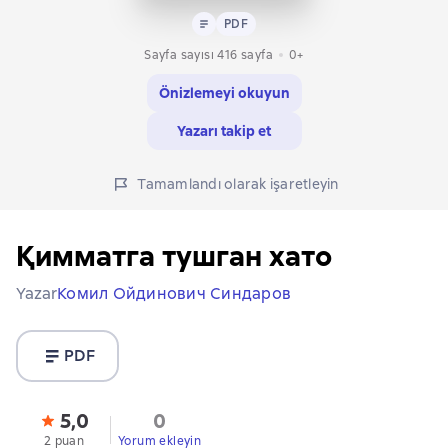
Metin
PDF
PDF
Sayfa sayısı 416 sayfa
0+
Önizlemeyi okuyun
Yazarı takip et
Tamamlandı olarak işaretleyin
Қимматга тушган хато
Yazar
Комил Ойдинович Синдаров
PDF
5,0
0
2 puan
Yorum ekleyin