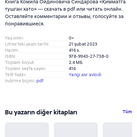
Книга Комила Ойдиновича Синдарова «Қимматга
тушган хато» — скачать в pdf или читать онлайн.
Оставляйте комментарии и отзывы, голосуйте за
понравившиеся.
Yaş sınırı
:
0+
Litres'teki yayın tarihi
:
21 şubat 2023
Hacim
:
416 s.
ISBN
:
978-9943-27-738-0
Toplam boyut
:
2.4 МБ
Toplam sayfa sayısı
:
416
Telif hakkı
:
Yangi asr avlodi
İndirme biçimi
:
pdf
Bu yazarın diğer kitapları
Tüm