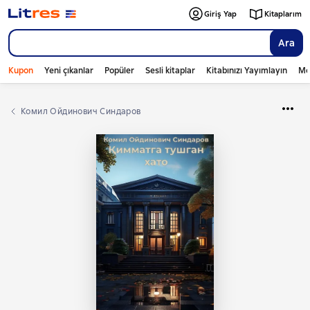
Giriş Yap
Kitaplarım
Ara
Kupon
Yeni çıkanlar
Popüler
Sesli kitaplar
Kitabınızı Yayımlayın
Mo
Комил Ойдинович Синдаров