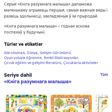
Серыя «Кніга разумнага малыша» дапаможа
маленькаму атрымаць першыя, самыя важныя веды і
развіць здольнасці, закладзеныя ў ім прыродай.
«Кніга разумнага малыша» – годная аснова
поспехаў у будучыні.
Türler ve etiketler
Aile okuması
,
Dünya
,
Gelişim Görünümü
,
Oyun yoluyla öğrenme
,
Renkli illüstrasyonlar
,
Çocuk eğitimi ve gelişimi literatürü
,
Çocuklarla aktiviteler
Seriye dahil
Tüm
«
Кніга разумнага малыша
»