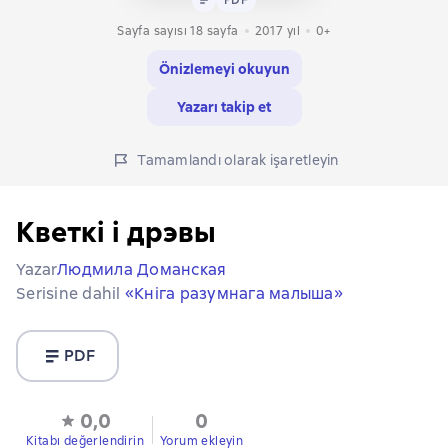
Sayfa sayısı 18 sayfa
2017
yıl
0+
Önizlemeyi okuyun
Yazarı takip et
Tamamlandı olarak işaretleyin
Кветкі і дрэвы
Yazar
Людмила Доманская
Serisine dahil
«Кніга разумнага малыша»
PDF
0,0
0
Kitabı değerlendirin
Yorum ekleyin