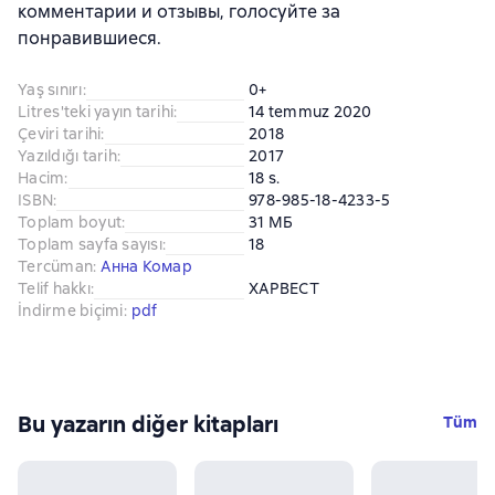
комментарии и отзывы, голосуйте за
понравившиеся.
Yaş sınırı
:
0+
Litres'teki yayın tarihi
:
14 temmuz 2020
Çeviri tarihi
:
2018
Yazıldığı tarih
:
2017
Hacim
:
18 s.
ISBN
:
978-985-18-4233-5
Toplam boyut
:
31 МБ
Toplam sayfa sayısı
:
18
Tercüman
:
Анна Комар
Telif hakkı
:
ХАРВЕСТ
İndirme biçimi
:
pdf
Bu yazarın diğer kitapları
Tüm