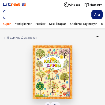
Giriş Yap
Kitaplarım
Ara
Kupon
Yeni çıkanlar
Popüler
Sesli kitaplar
Kitabınızı Yayımlayın
Mo
Людмила Доманская
Metin
PDF
PDF