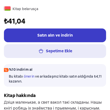
Kitap belarusça
₺41,04
Satın alın ve indirin
Sepetime Ekle
%10 indirim al
Bu kitabı
önerin
ve arkadaşınız kitabı satın aldığında ₺4,11
kazanın.
Kitap hakkında
Дзіця маленькае, а свет вакол такі складаны. Нашы
кнігі робяць іх знаёмства і прыемным, і карысным.