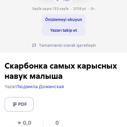
Sayfa sayısı 133 sayfa
2018
yıl
0+
Önizlemeyi okuyun
Yazarı takip et
Tamamlandı olarak işaretleyin
Скарбонка самых карысных
навук малыша
Yazar
Людмила Доманская
PDF
0,0
0