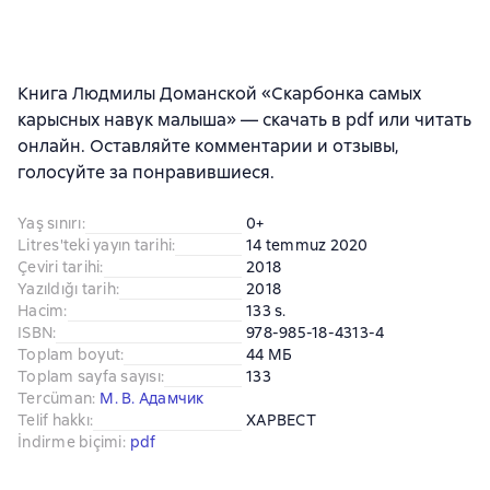
Книга Людмилы Доманской «Скарбонка самых
карысных навук малыша» — скачать в pdf или читать
онлайн. Оставляйте комментарии и отзывы,
голосуйте за понравившиеся.
Yaş sınırı
:
0+
Litres'teki yayın tarihi
:
14 temmuz 2020
Çeviri tarihi
:
2018
Yazıldığı tarih
:
2018
Hacim
:
133 s.
ISBN
:
978-985-18-4313-4
Toplam boyut
:
44 МБ
Toplam sayfa sayısı
:
133
Tercüman
:
М. В. Адамчик
Telif hakkı
:
ХАРВЕСТ
İndirme biçimi
:
pdf