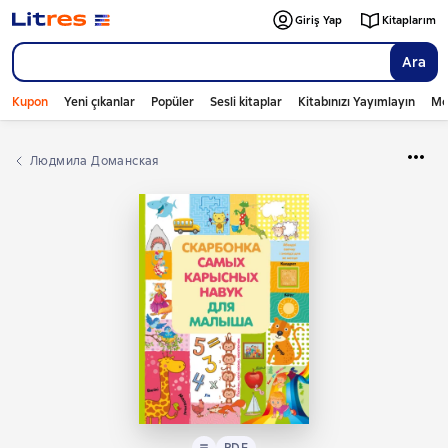
Giriş Yap
Kitaplarım
Ara
Kupon
Yeni çıkanlar
Popüler
Sesli kitaplar
Kitabınızı Yayımlayın
Mo
Людмила Доманская
Metin
PDF
PDF