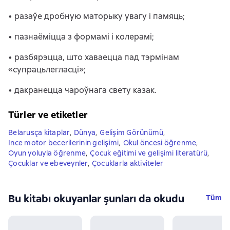
• разаўе дробную маторыку увагу і памяць;
• пазнаёміцца з формамі і колерамі;
• разбярэцца, што хаваецца пад тэрмінам
«супрацьлегласці»;
• дакранецца чароўнага свету казак.
Türler ve etiketler
Belarusça kitaplar
,
Dünya
,
Gelişim Görünümü
,
Ince motor becerilerinin gelişimi
,
Okul öncesi öğrenme
,
Oyun yoluyla öğrenme
,
Çocuk eğitimi ve gelişimi literatürü
,
Çocuklar ve ebeveynler
,
Çocuklarla aktiviteler
Bu kitabı okuyanlar şunları da okudu
Tüm