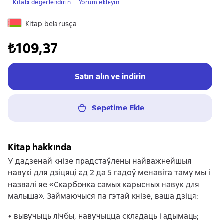
Kitabı değerlendirin
Yorum ekleyin
Kitap belarusça
₺109,37
Satın alın ve indirin
Sepetime Ekle
Kitap hakkında
У дадзенай кнізе прадстаўлены найважнейшыя
навукі для дзіцяці ад 2 да 5 гадоў менавіта таму мы і
назвалі яе «Скарбонка самых карысных навук для
малыша». Займаючыся па гэтай кнізе, ваша дзіця:
• вывучыць лічбы, навучыцца складаць і адымаць;