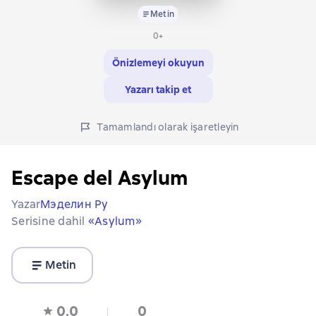
Metin
0+
Önizlemeyi okuyun
Yazarı takip et
Tamamlandı olarak işaretleyin
Escape del Asylum
Yazar
Мэделин Ру
Serisine dahil
«Asylum»
Metin
0,0
0