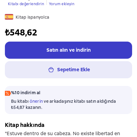
Kitabı değerlendirin
Yorum ekleyin
Kitap ispanyolca
₺548,62
Satın alın ve indirin
Sepetime Ekle
%10 indirim al
Bu kitabı
önerin
ve arkadaşınız kitabı satın aldığında
₺54,87 kazanın.
Kitap hakkında
"Estuve dentro de su cabeza. No existe libertad en