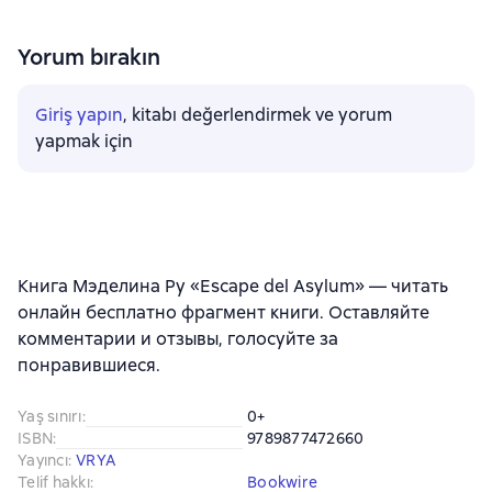
Yorum bırakın
Giriş yapın
, kitabı değerlendirmek ve yorum
yapmak için
Книга Мэделина Ру «Escape del Asylum» — читать
онлайн бесплатно фрагмент книги. Оставляйте
комментарии и отзывы, голосуйте за
понравившиеся.
Yaş sınırı
:
0+
ISBN
:
9789877472660
Yayıncı
:
VRYA
Telif hakkı
:
Bookwire