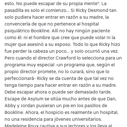
esto. No puede escapar de su propia mente". La
pasadilla es solo el comienzo… Si Ricky Desmond tan
solo pudiera hacer entrar en razón a su madre, la
convencería de que no pertenece al hospital
psiquiátrico Bookline. Allí no hay ningún paciente
como él: ni el hombre que cree que puede volar ni la
mujer que asesinó a su esposo. Todo lo que Ricky hizo
fue perder la cabeza un poco… y solo ocurrió una vez.
Pero cuando el director Crawford lo selecciona para un
programa muy especial -un programa que, según el
propio director promete, no lo curará, sino que lo
perfeccionará- Ricky se da cuenta de que tal vez no
tenga tiempo para hacer entrar en razón a su madre.
Debe escapar ahora o puede ser demasiado tarde.
Escape de Asylum se sitúa mucho antes de que Dan,
Abby y Jordan pusieran un pie en los pasillos de
Bookline. Ahora, el hospicio es realmente un hospital,
no una residencia para jóvenes universitarios.
Madeleine Roux cautiva a sus lectores y los lleva al