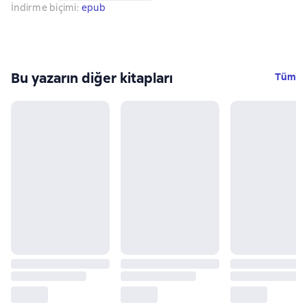
İndirme biçimi
:
epub
Bu yazarın diğer kitapları
Tüm