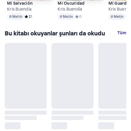
Mi Salvación
Mi Oscuridad
Mi Guardiá
Kris Buendía
Kris Buendía
Kris Buendí
Metin
Metin
Metin
Metin
Средний рейтинг 2 на основе 1 оценок
2
1
Metin
Средний рейтинг 0 на основе 0
0
Metin
Ср
Bu kitabı okuyanlar şunları da okudu
Tüm