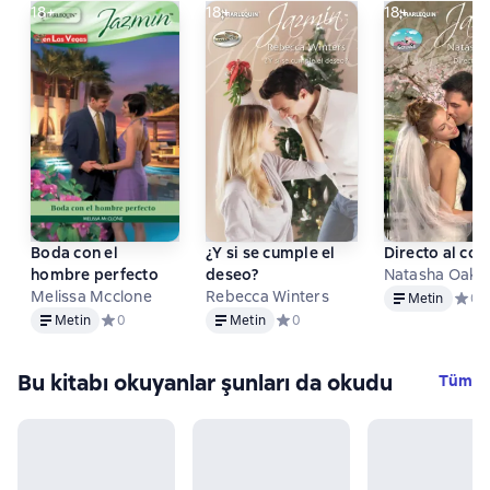
18+
18+
18+
Boda con el
¿Y si se cumple el
Directo al co
hombre perfecto
deseo?
Natasha Oakle
Metin
Melissa Mcclone
Rebecca Winters
Metin
Средн
0
Metin
Metin
Metin
Средний рейтинг 0 на основе 0 оценок
0
Metin
Средний рейтинг 0 на основе 0 
0
Bu kitabı okuyanlar şunları da okudu
Tüm