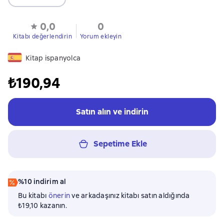
0,0
0
Kitabı değerlendirin
Yorum ekleyin
Kitap ispanyolca
₺190,94
Satın alın ve indirin
Sepetime Ekle
%10 indirim al
Bu kitabı
önerin
ve arkadaşınız kitabı satın aldığında
₺19,10 kazanın.