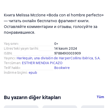
Книга Melissa Mcclone «Boda con el hombre perfecto»
— читать онлайн бесплатно фрагмент книги.
Оставляйте комментарии и отзывы, голосуйте за
понравившиеся.
Yaş sınırı
:
0+
Litres'teki yayın tarihi
:
14 kasım 2024
ISBN
:
9788490003909
Yayıncı
:
Harlequin, una división de HarperCollins Ibérica, S.A.
Tercüman
:
ESTHER MENDIA PICAZO
Telif hakkı
:
Bookwire
İndirme biçimi
:
epub
Bu yazarın diğer kitapları
Tüm