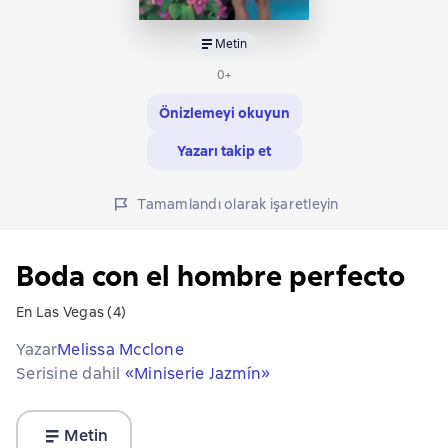
Metin
0+
Önizlemeyi okuyun
Yazarı takip et
Tamamlandı olarak işaretleyin
Boda con el hombre perfecto
En Las Vegas (4)
Yazar
Melissa Mcclone
Serisine dahil
«Miniserie Jazmín»
Metin