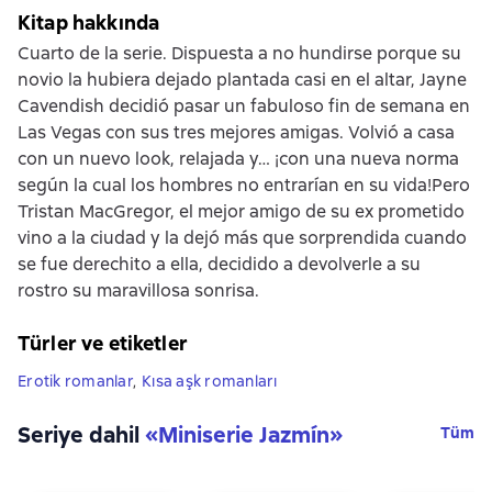
Kitap hakkında
Cuarto de la serie. Dispuesta a no hundirse porque su
novio la hubiera dejado plantada casi en el altar, Jayne
Cavendish decidió pasar un fabuloso fin de semana en
Las Vegas con sus tres mejores amigas. Volvió a casa
con un nuevo look, relajada y… ¡con una nueva norma
según la cual los hombres no entrarían en su vida!Pero
Tristan MacGregor, el mejor amigo de su ex prometido
vino a la ciudad y la dejó más que sorprendida cuando
se fue derechito a ella, decidido a devolverle a su
rostro su maravillosa sonrisa.
Türler ve etiketler
Erotik romanlar
,
Kısa aşk romanları
Seriye dahil
«
Miniserie Jazmín
»
Tüm