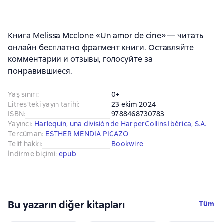
Книга Melissa Mcclone «Un amor de cine» — читать
онлайн бесплатно фрагмент книги. Оставляйте
комментарии и отзывы, голосуйте за
понравившиеся.
Yaş sınırı
:
0+
Litres'teki yayın tarihi
:
23 ekim 2024
ISBN
:
9788468730783
Yayıncı
:
Harlequin, una división de HarperCollins Ibérica, S.A.
Tercüman
:
ESTHER MENDIA PICAZO
Telif hakkı
:
Bookwire
İndirme biçimi
:
epub
Bu yazarın diğer kitapları
Tüm