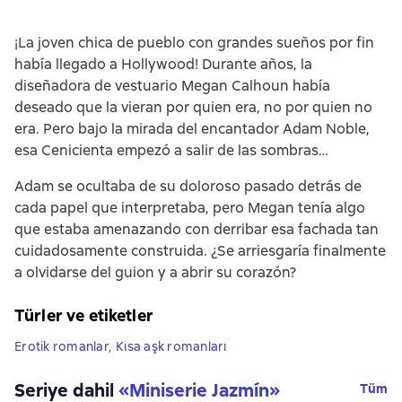
¡La joven chica de pueblo con grandes sueños por fin
había llegado a Hollywood! Durante años, la
diseñadora de vestuario Megan Calhoun había
deseado que la vieran por quien era, no por quien no
era. Pero bajo la mirada del encantador Adam Noble,
esa Cenicienta empezó a salir de las sombras…
Adam se ocultaba de su doloroso pasado detrás de
cada papel que interpretaba, pero Megan tenía algo
que estaba amenazando con derribar esa fachada tan
cuidadosamente construida. ¿Se arriesgaría finalmente
a olvidarse del guion y a abrir su corazón?
Türler ve etiketler
Erotik romanlar
,
Kısa aşk romanları
Seriye dahil
«
Miniserie Jazmín
»
Tüm