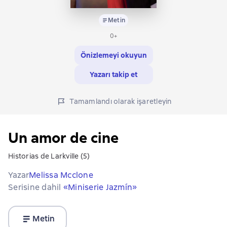
Metin
0+
Önizlemeyi okuyun
Yazarı takip et
Tamamlandı olarak işaretleyin
Un amor de cine
Historias de Larkville (5)
Yazar
Melissa Mcclone
Serisine dahil
«Miniserie Jazmín»
Metin