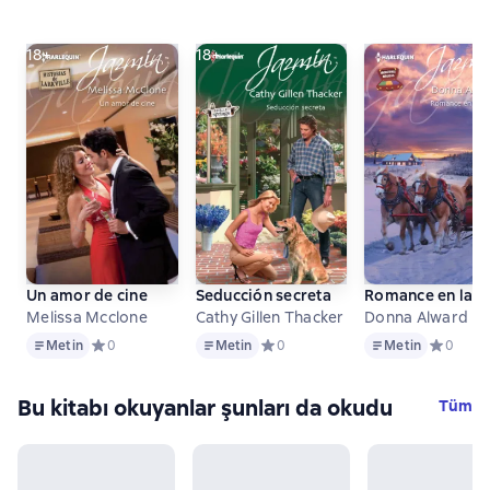
18+
18+
Un amor de cine
Seducción secreta
Romance en la n
Melissa Mcclone
Cathy Gillen Thacker
Donna Alward
Metin
Metin
Metin
Metin
Средний рейтинг 0 на основе 0 оценок
0
Metin
Средний рейтинг 0 на основе 0 оц
0
Metin
Средний 
0
Bu kitabı okuyanlar şunları da okudu
Tüm