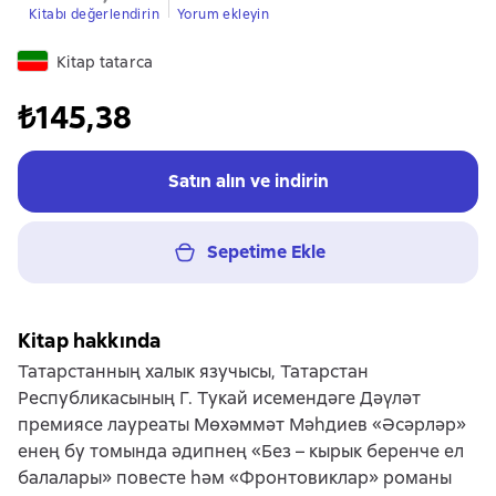
Kitabı değerlendirin
Yorum ekleyin
Kitap tatarca
₺145,38
Satın alın ve indirin
Sepetime Ekle
Kitap hakkında
Татарстанның халык язучысы, Татарстан
Республикасының Г. Тукай исемендәге Дәүләт
премиясе лауреаты Мөхәммәт Мәһдиев «Әсәрләр»
енең бу томында әдипнең «Без – кырык беренче ел
балалары» повесте һәм «Фронтовиклар» романы