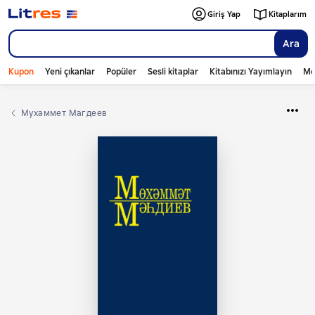
Giriş Yap
Kitaplarım
Ara
Kupon
Yeni çıkanlar
Popüler
Sesli kitaplar
Kitabınızı Yayımlayın
Mo
Мухаммет Магдеев