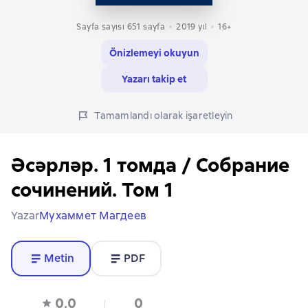
Sayfa sayısı 651 sayfa
2019
yıl
16+
Önizlemeyi okuyun
Yazarı takip et
Tamamlandı olarak işaretleyin
Әсәрләр. 1 томда / Собрание
сочинений. Том 1
Yazar
Мухаммет Магдеев
Metin
PDF
0,0
0