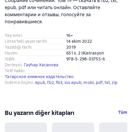
Собрание сочинений. Том 1» — скачать в fb2, txt,
epub, pdf или читать онлайн. Оставляйте
комментарии и отзывы, голосуйте за
понравившиеся.
Yaş sınırı
:
16+
Litres'teki yayın tarihi
:
14 ekim 2022
Yazıldığı tarih
:
2019
Hacim
:
651 s. 2 illüstrasyon
ISBN
:
978-5-298-03755-6
Derleyici
:
Гәүһәр Хәсәнова
Telif hakkı
:
Татарское книжное издательство
İndirme biçimi
:
epub
, 
fb2
, 
fb3
, 
ios.epub
, 
mobi
, 
pdf
, 
txt
, 
zip
Bu yazarın diğer kitapları
Tüm