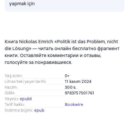
yapmak için
Книга Nickolas Emrich «Politik ist das Problem, nicht
die Lösung» — читать онлайн бесплатно фрагмент
книги. Оставляйте комментарии и отзывы,
голосуйте за понравившиеся.
Yaş sınırı
:
0+
Litres'teki yayın tarihi
:
11 kasım 2024
Hacim
:
300 s.
ISBN
:
9783757501761
Yayıncı
:
epubli
Telif hakkı
:
Bookwire
İndirme biçimi
:
epub