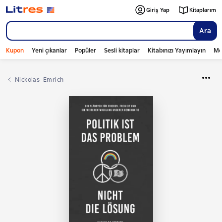
Giriş Yap
Kitaplarım
Ara
Kupon
Yeni çıkanlar
Popüler
Sesli kitaplar
Kitabınızı Yayımlayın
Mo
Nickolas  Emrich