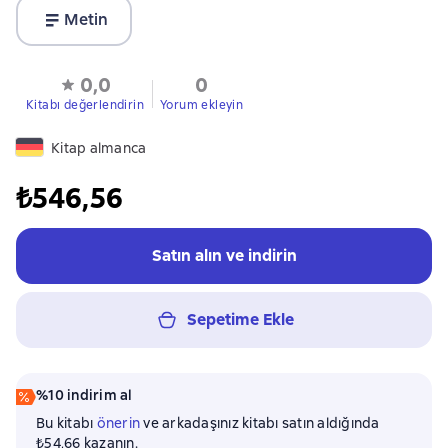
Metin
0,0
0
Kitabı değerlendirin
Yorum ekleyin
Kitap almanca
₺546,56
Satın alın ve indirin
Sepetime Ekle
%10 indirim al
Bu kitabı
önerin
ve arkadaşınız kitabı satın aldığında
₺54,66 kazanın.