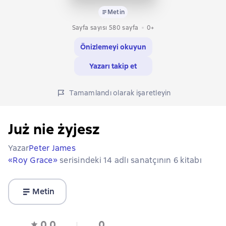
Metin
Sayfa sayısı 580 sayfa
0+
Önizlemeyi okuyun
Yazarı takip et
Tamamlandı olarak işaretleyin
Już nie żyjesz
Yazar
Peter James
«Roy Grace»
serisindeki 14 adlı sanatçının 6 kitabı
Metin
0,0
0