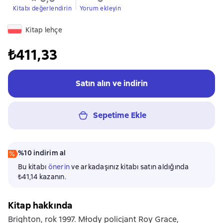
Kitabı değerlendirin
Yorum ekleyin
Kitap lehçe
₺411,33
Satın alın ve indirin
Sepetime Ekle
%10 indirim al
Bu kitabı
önerin
ve arkadaşınız kitabı satın aldığında
₺41,14 kazanın.
Kitap hakkında
Brighton, rok 1997. Młody policjant Roy Grace,