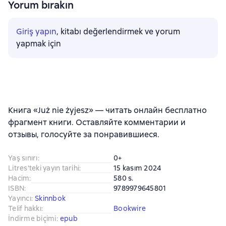
Yorum bırakın
Giriş yapın
, kitabı değerlendirmek ve yorum
yapmak için
Книга «Już nie żyjesz» — читать онлайн бесплатно
фрагмент книги. Оставляйте комментарии и
отзывы, голосуйте за понравившиеся.
Yaş sınırı
:
0+
Litres'teki yayın tarihi
:
15 kasım 2024
Hacim
:
580 s.
ISBN
:
9789979645801
Yayıncı
:
Skinnbok
Telif hakkı
:
Bookwire
İndirme biçimi
:
epub