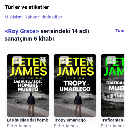
Türler ve etiketler
Mistisizm
,
Yabancı dedektifler
«Roy Grace»
serisindeki 14 adlı
Tüm
sanatçının 6 kitabı
Las huellas del hombre muerto
Tropy umarłego
Traficantes d
Peter James
Peter James
Peter James