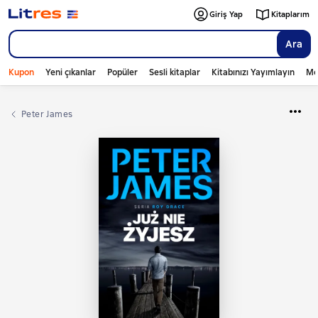
Giriş Yap
Kitaplarım
Ara
Kupon
Yeni çıkanlar
Popüler
Sesli kitaplar
Kitabınızı Yayımlayın
Mo
Peter James