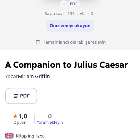
Metin
PDF
PDF
Sayfa sayısı 534 sayfa
0+
Önizlemeyi okuyun
Tamamlandı olarak işaretleyin
A Companion to Julius Caesar
Yazar
Miriam Griffin
PDF
1,0
0
2 puan
Yorum ekleyin
Kitap ingilizce