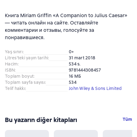
Книга Miriam Griffin «A Companion to Julius Caesar»
— читать онлайн на сайте. Оставляйте
комментарии и отзывы, голосуйте за
понравившиеся.
Yaş sınırı
:
0+
Litres'teki yayın tarihi
:
31 mart 2018
Hacim
:
534 s.
ISBN
:
9781444308457
Toplam boyut
:
16 МБ
Toplam sayfa sayısı
:
534
Telif hakkı
:
John Wiley & Sons Limited
Bu yazarın diğer kitapları
Tüm