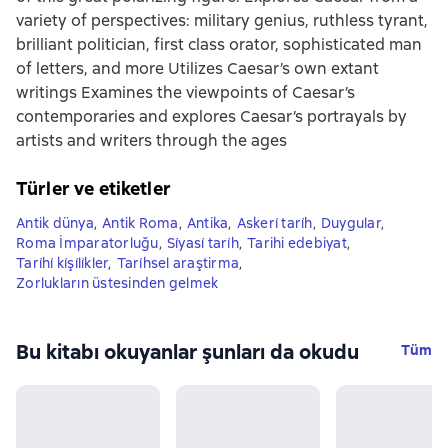
variety of perspectives: military genius, ruthless tyrant,
brilliant politician, first class orator, sophisticated man
of letters, and more Utilizes Caesar’s own extant
writings Examines the viewpoints of Caesar’s
contemporaries and explores Caesar’s portrayals by
artists and writers through the ages
Türler ve etiketler
Antik dünya
,
Antik Roma
,
Antika
,
Askeri̇ tari̇h
,
Duygular
,
Roma İmparatorluğu
,
Si̇yasi̇ tari̇h
,
Tarihi edebiyat
,
Tari̇hi̇ ki̇şi̇li̇kler
,
Tari̇hsel araştirma
,
Zorlukların üstesinden gelmek
Bu kitabı okuyanlar şunları da okudu
Tüm