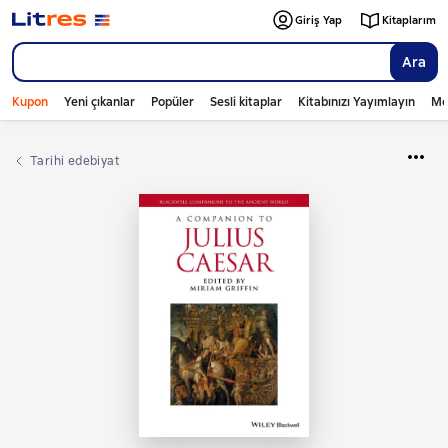
Giriş Yap
Kitaplarım
Ara
Kupon
Yeni çıkanlar
Popüler
Sesli kitaplar
Kitabınızı Yayımlayın
Mo
tarihi edebiyat