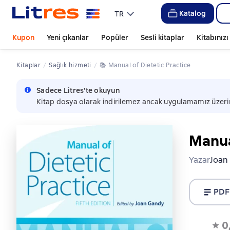
Katalog
TR
Kupon
Yeni çıkanlar
Popüler
Sesli kitaplar
Kitabınız
Kitaplar
sağlık hizmeti
📚 
Manual of Dietetic Practice
Sadece Litres'te okuyun
Kitap dosya olarak indirilemez ancak uygulamamız üzeri
Manual
Yazar
Joan
PDF
0