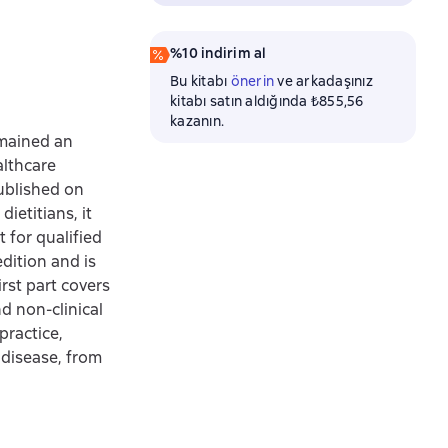
%10 indirim al
Bu kitabı
önerin
ve arkadaşınız
kitabı satın aldığında ₺855,56
kazanın.
remained an
althcare
Published on
ietitians, it
t for qualified
edition and is
irst part covers
nd non-clinical
practice,
f disease, from