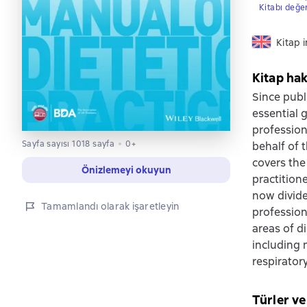
Kitabı değe
Kitap i
Kitap ha
Since publi
essential g
profession
Sayfa sayısı 1018 sayfa
0+
behalf of t
covers the 
Önizlemeyi okuyun
practitione
now divided
Tamamlandı olarak işaretleyin
professiona
areas of di
including n
respirator
Türler ve