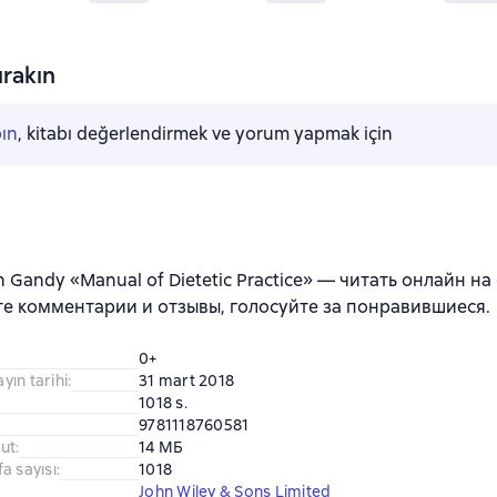
rakın
pın
, kitabı değerlendirmek ve yorum yapmak için
 Gandy «Manual of Dietetic Practice» — читать онлайн на 
е комментарии и отзывы, голосуйте за понравившиеся.
0+
ayın tarihi
:
31 mart 2018
1018 s.
9781118760581
ut
:
14 МБ
a sayısı
:
1018
John Wiley & Sons Limited