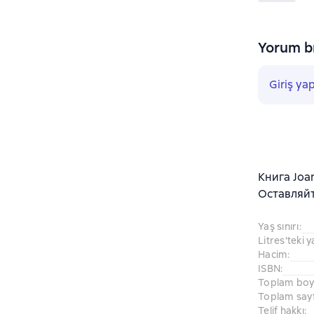
Yorum bı
Giriş ya
Книга Joan
Оставляйт
Yaş sınırı
:
Litres'teki y
Hacim
:
ISBN
:
Toplam boy
Toplam sayf
Telif hakkı
: