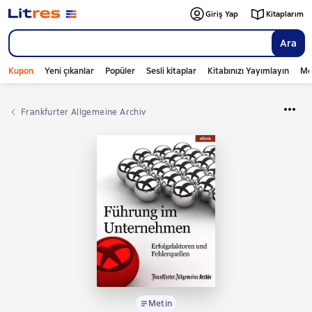
Giriş Yap
Kitaplarım
Ara
Kupon
Yeni çıkanlar
Popüler
Sesli kitaplar
Kitabınızı Yayımlayın
Mo
Frankfurter Allgemeine Archiv
Metin