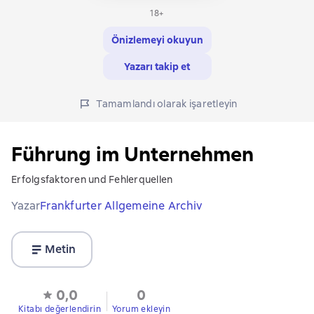
18+
Önizlemeyi okuyun
Yazarı takip et
Tamamlandı olarak işaretleyin
Führung im Unternehmen
Erfolgsfaktoren und Fehlerquellen
Yazar
Frankfurter Allgemeine Archiv
Metin
0,0
0
Kitabı değerlendirin
Yorum ekleyin