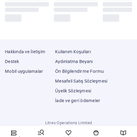
Hakkında ve İletişim
Kullanım Koşulları
Destek
Aydınlatma Beyanı
Mobil uygulamalar
Ön Bilgilendirme Formu
Mesafeli Satış Sözleşmesi
Üyelik Sözleşmesi
İade ve geri ödemeler
Litres Operations Limited
18 Mallow street co. Limerick, Ireland