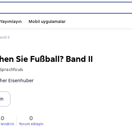
ı Yayımlayın
Mobil uygulamalar
and II
hen Sie Fußball? Band II
Sprachfouls
her Eisenhuber
in
,0
0
rlendirin
Yorum ekleyin