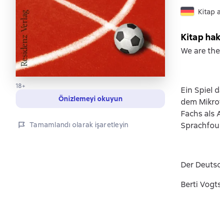
Kitap 
Kitap ha
We are th
18+
Ein Spiel d
Önizlemeyi okuyun
dem Mikrof
Fachs als 
Sprachfoul
Tamamlandı olarak işaretleyin
Der Deutsc
Berti Vogt