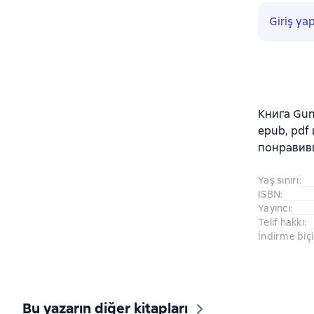
Giriş ya
Книга Gunt
epub, pdf
понравив
Yaş sınırı
:
ISBN
:
Yayıncı
:
Telif hakkı
:
İndirme biç
Bu yazarın diğer kitapları