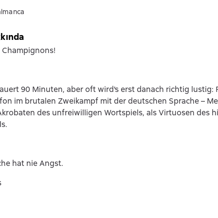
almanca
kkında
e Champignons!
auert 90 Minuten, aber oft wird's erst danach richtig lustig: 
on im brutalen Zweikampf mit der deutschen Sprache – Mei
Akrobaten des unfreiwilligen Wortspiels, als Virtuosen des h
s.
he hat nie Angst.
s