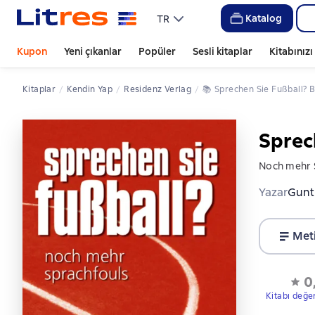
Katalog
TR
Kupon
Yeni çıkanlar
Popüler
Sesli kitaplar
Kitabınız
Kitaplar
kendin Yap
Residenz Verlag
📚 
Sprechen Sie Fußball? B
Sprec
Noch mehr 
Yazar
Gunt
Met
0
Kitabı değe