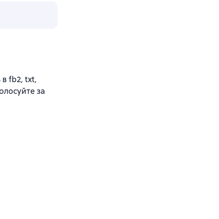
 fb2, txt,
олосуйте за