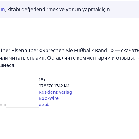
pın
, kitabı değerlendirmek ve yorum yapmak için
her Eisenhuber «Sprechen Sie Fußball? Band II» — скачать в
 или читать онлайн. Оставляйте комментарии и отзывы, г
шиеся.
18+
9783701742141
Residenz Verlag
Bookwire
imi
:
epub