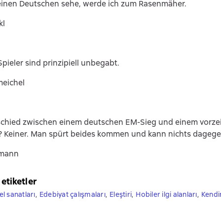
einen Deutschen sehe, werde ich zum Rasenmäher.
kl
pieler sind prinzipiell unbegabt.
meichel
schied zwischen einem deutschen EM-Sieg und einem vorze
 Keiner. Man spürt beides kommen und kann nichts dagege
umann
 etiketler
l sanatları
,
Edebiyat çalışmaları
,
Eleştiri
,
Hobiler ilgi alanları
,
Kendi