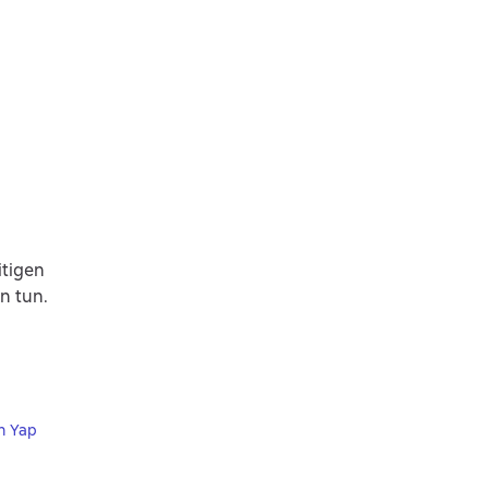
itigen
n tun.
n Yap