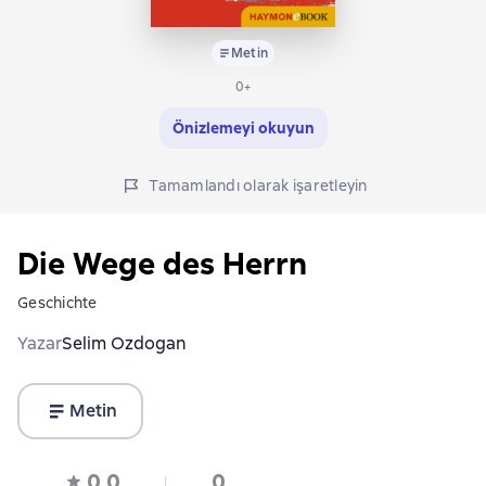
Metin
0+
Önizlemeyi okuyun
Tamamlandı olarak işaretleyin
Die Wege des Herrn
Geschichte
Yazar
Selim Ozdogan
Metin
0,0
0