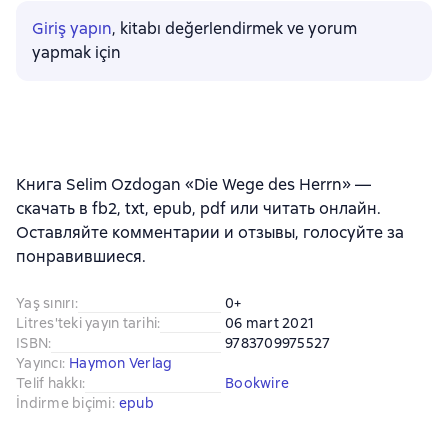
Giriş yapın
, kitabı değerlendirmek ve yorum
yapmak için
Книга Selim Ozdogan «Die Wege des Herrn» —
скачать в fb2, txt, epub, pdf или читать онлайн.
Оставляйте комментарии и отзывы, голосуйте за
понравившиеся.
Yaş sınırı
:
0+
Litres'teki yayın tarihi
:
06 mart 2021
ISBN
:
9783709975527
Yayıncı
:
Haymon Verlag
Telif hakkı
:
Bookwire
İndirme biçimi
:
epub