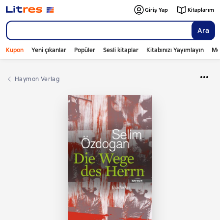
Giriş Yap
Kitaplarım
Ara
Kupon
Yeni çıkanlar
Popüler
Sesli kitaplar
Kitabınızı Yayımlayın
Mo
Haymon Verlag