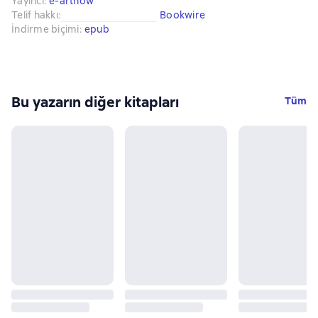
Yayıncı
:
e-artnow
Telif hakkı
:
Bookwire
İndirme biçimi
:
epub
Bu yazarın diğer kitapları
Tüm