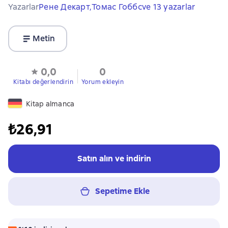
Yazarlar
Рене Декарт,
Томас Гоббс
ve 13 yazarlar
Metin
0,0
0
Kitabı değerlendirin
Yorum ekleyin
Kitap almanca
₺26,91
Satın alın ve indirin
Sepetime Ekle