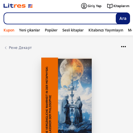
Giriş Yap
Kitaplarım
Ara
Kupon
Yeni çıkanlar
Popüler
Sesli kitaplar
Kitabınızı Yayımlayın
Mo
Рене Декарт