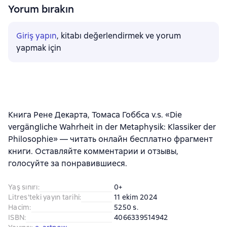
Yorum bırakın
Giriş yapın
, kitabı değerlendirmek ve yorum
yapmak için
Книга Рене Декарта, Томаса Гоббса v.s. «Die
vergängliche Wahrheit in der Metaphysik: Klassiker der
Philosophie» — читать онлайн бесплатно фрагмент
книги. Оставляйте комментарии и отзывы,
голосуйте за понравившиеся.
Yaş sınırı
:
0+
Litres'teki yayın tarihi
:
11 ekim 2024
Hacim
:
5250 s.
ISBN
:
4066339514942