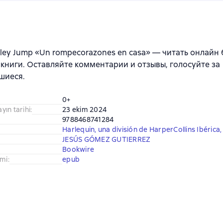
rley Jump «Un rompecorazones en casa» — читать онлайн
книги. Оставляйте комментарии и отзывы, голосуйте за
шиеся.
0+
ayın tarihi
:
23 ekim 2024
9788468741284
Harlequin, una división de HarperCollins Ibérica, 
JESÚS GÓMEZ GUTIERREZ
Bookwire
imi
:
epub