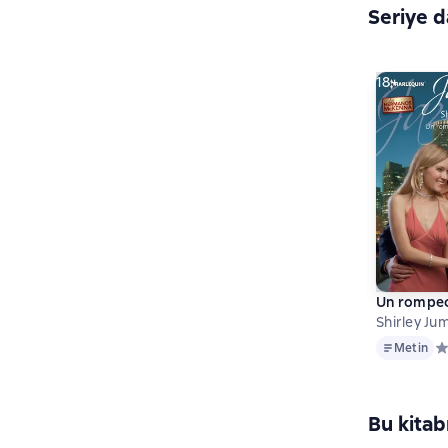
Seriye d
18+
Un rompec
Shirley Ju
Metin
Metin
Ср
Bu kitab