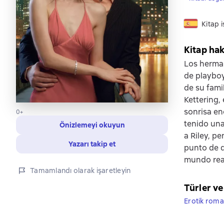
Kitap 
Kitap ha
Los herman
de playboy
de su fami
Kettering,
sonrisa en
0+
tenido una
Önizlemeyi okuyun
a Riley, p
Yazarı takip et
punto de d
mundo rea
Tamamlandı olarak işaretleyin
Türler ve
Erotik roma