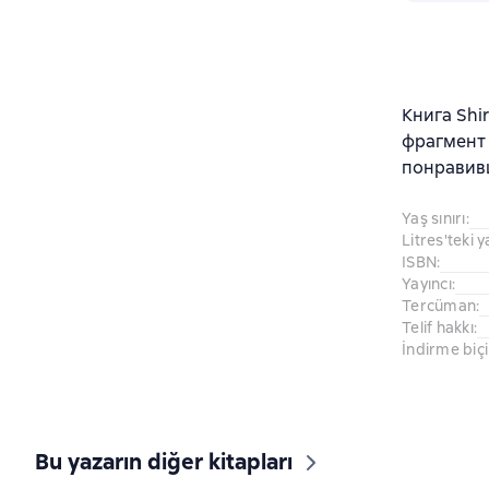
Книга Shi
фрагмент 
понравив
Yaş sınırı
:
Litres'teki y
ISBN
:
Yayıncı
:
Tercüman
:
Telif hakkı
:
İndirme biç
Bu yazarın diğer kitapları