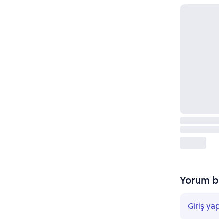
Yorum bı
Giriş ya