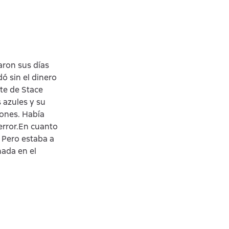
aron sus días
ó sin el dinero
nte de Stace
 azules y su
gones. Había
error.En cuanto
 Pero estaba a
nada en el