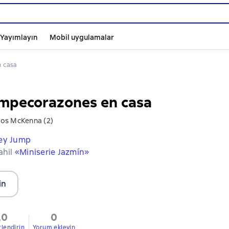
ı Yayımlayın
Mobil uygulamalar
n casa
mpecorazones en casa
os McKenna (2)
ley Jump
ahil
«Miniserie Jazmín»
in
,0
0
rlendirin
Yorum ekleyin