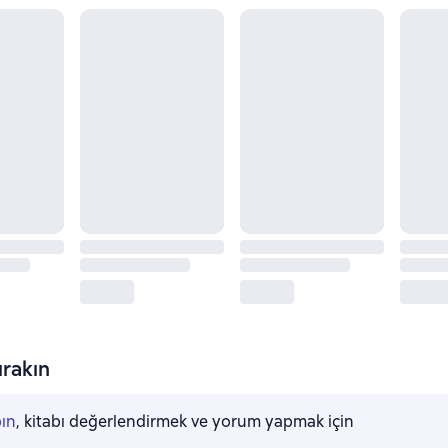
rakın
pın
, kitabı değerlendirmek ve yorum yapmak için