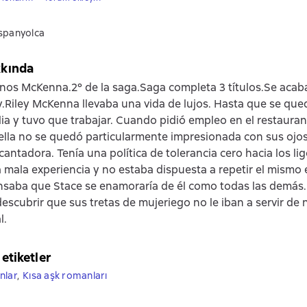
ispanyolca
kkında
os McKenna.2º de la saga.Saga completa 3 títulos.Se acab
.Riley McKenna llevaba una vida de lujos. Hasta que se qued
lia y tuvo que trabajar. Cuando pidió empleo en el restaura
 ella no se quedó particularmente impresionada con sus ojos
cantadora. Tenía una política de tolerancia cero hacia los li
 mala experiencia y no estaba dispuesta a repetir el mismo 
ensaba que Stace se enamoraría de él como todas las demás.
escubrir que sus tretas de mujeriego no le iban a servir de 
l.
 etiketler
nlar
,
Kısa aşk romanları