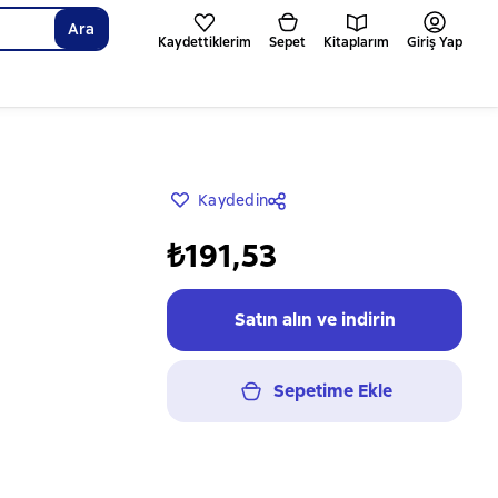
Ara
Kaydettiklerim
Sepet
Kitaplarım
Giriş Yap
Kaydedin
₺191,53
Satın alın ve indirin
Sepetime Ekle