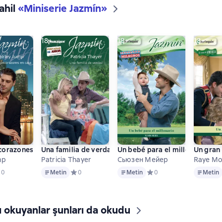
ahil
«
Miniserie Jazmín
»
18+
18+
18+
orazones en casa
Una familia de verdad
Un bebé para el millonario
Un gran
mp
Patricia Thayer
Сьюзен Мейер
Raye M
Metin
Metin
Metin
едний рейтинг 0 на основе 0 оценок
0
Metin
Средний рейтинг 0 на основе 0 оценок
0
Metin
Средний рейтинг 0 на ос
0
Metin
ı okuyanlar şunları da okudu