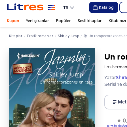
Katalog
TR
Kupon
Yeni çıkanlar
Popüler
Sesli kitaplar
Kitabınız
Kitaplar
erotik romanlar
Shirley Jump
📚 
Un rompecorazones e
Un ro
Los herman
Yazar
Shir
Serisine d
Met
0
Kitabı değe