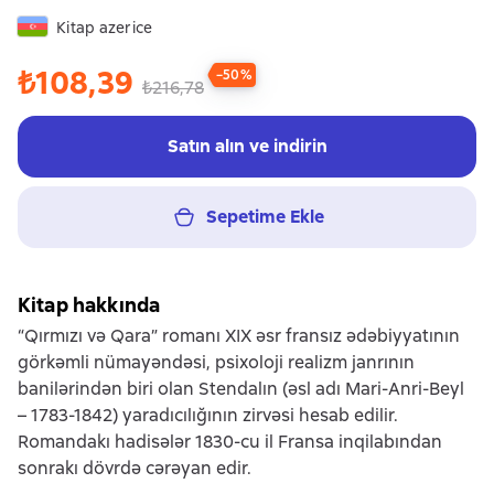
Kitap azerice
₺108,39
−50%
₺216,78
Satın alın ve indirin
Sepetime Ekle
Kitap hakkında
“Qırmızı və Qara” romanı XIX əsr fransız ədəbiyyatının
görkəmli nümayəndəsi, psixoloji realizm janrının
banilərindən biri olan Stendalın (əsl adı Mari-Anri-Beyl
– 1783-1842) yaradıcılığının zirvəsi hesab edilir.
Romandakı hadisələr 1830-cu il Fransa inqilabından
sonrakı dövrdə cərəyan edir.