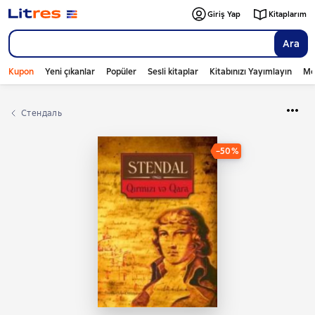
Giriş Yap
Kitaplarım
Ara
Kupon
Yeni çıkanlar
Popüler
Sesli kitaplar
Kitabınızı Yayımlayın
Mo
Стендаль
−50%