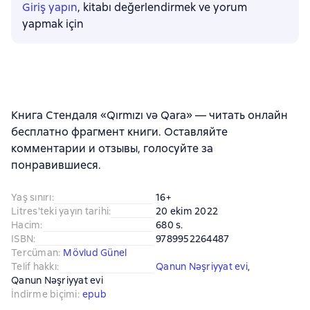
Giriş yapın
, kitabı değerlendirmek ve yorum
yapmak için
Книга Стендаля «Qırmızı və Qara» — читать онлайн
бесплатно фрагмент книги. Оставляйте
комментарии и отзывы, голосуйте за
понравившиеся.
Yaş sınırı
:
16+
Litres'teki yayın tarihi
:
20 ekim 2022
Hacim
:
680 s.
ISBN
:
9789952264487
Tercüman
:
Mövlud Günel
Telif hakkı
:
Qanun Nəşriyyat evi
, 
Qanun Nəşriyyat evi
İndirme biçimi
:
epub