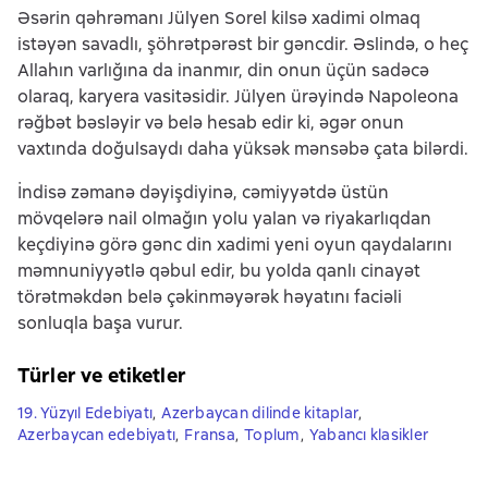
Əsərin qəhrəmanı Jülyen Sorel kilsə xadimi olmaq
istəyən savadlı, şöhrətpərəst bir gəncdir. Əslində, o heç
Allahın varlığına da inanmır, din onun üçün sadəcə
olaraq, karyera vasitəsidir. Jülyen ürəyində Napoleona
rəğbət bəsləyir və belə hesab edir ki, əgər onun
vaxtında doğulsaydı daha yüksək mənsəbə çata bilərdi.
İndisə zəmanə dəyişdiyinə, cəmiyyətdə üstün
mövqelərə nail olmağın yolu yalan və riyakarlıqdan
keçdiyinə görə gənc din xadimi yeni oyun qaydalarını
məmnuniyyətlə qəbul edir, bu yolda qanlı cinayət
törətməkdən belə çəkinməyərək həyatını faciəli
sonluqla başa vurur.
Türler ve etiketler
19. Yüzyıl Edebiyatı
,
Azerbaycan dilinde kitaplar
,
Azerbaycan edebiyatı
,
Fransa
,
Toplum
,
Yabancı klasikler